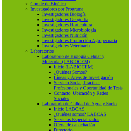
Comité de Bioética
Investigadores por Programa
Investigadores Biología
Investigadores Geografía
Investigadores Horticultura
Investigadores Microbiología
Investigadores Nutrición
Investigadores Producción Agropecuaria
Investigadores Veterinaria
Laboratorios
Laboratorio de Biología Celular y
Molecular (LABIOCEM)
Inicio (LABIOCEM)
¿Quiénes Somos?
Líneas y Áreas de Investigación
Servicio Social, Prácticas
Profesionales y Oportunidad de Tesis
Contacto, Ubicación y Redes
Sociales
Laboratorio de Calidad de Agua y Suelo
Inicio LABCAS
¿Quiénes somos? LABCAS
Servicios Especializados
Oferta de capacitación
Directorio