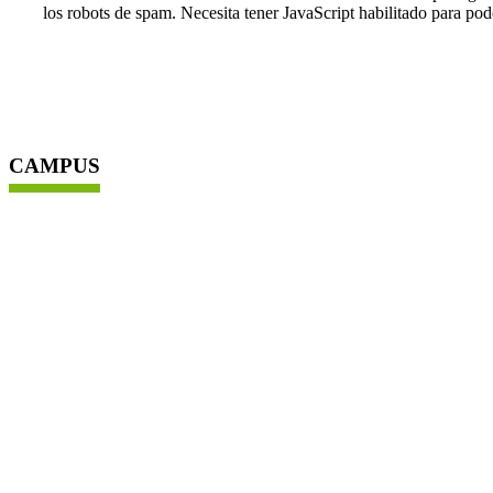
los robots de spam. Necesita tener JavaScript habilitado para pod
CAMPUS
CAMPUS AMAZCALA
Carretera Chichimequillas. s/n km 1, El Marques. CP: 76265
(442) 192 1200 Ext. 5399 y 7050
CAMPUS CONCÁ
Valle Agrícola S/N, Concá, Arroyo Seco, Qro. C.P. 76410
CAMPUS AEROPUERTO