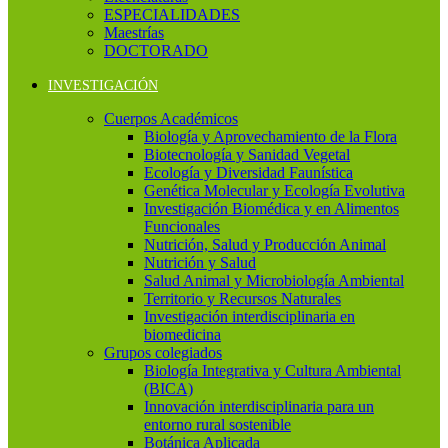
ESPECIALIDADES
Maestrías
DOCTORADO
INVESTIGACIÓN
Cuerpos Académicos
Biología y Aprovechamiento de la Flora
Biotecnología y Sanidad Vegetal
Ecología y Diversidad Faunística
Genética Molecular y Ecología Evolutiva
Investigación Biomédica y en Alimentos
Funcionales
Nutrición, Salud y Producción Animal
Nutrición y Salud
Salud Animal y Microbiología Ambiental
Territorio y Recursos Naturales
Investigación interdisciplinaria en
biomedicina
Grupos colegiados
Biología Integrativa y Cultura Ambiental
(BICA)
Innovación interdisciplinaria para un
entorno rural sostenible
Botánica Aplicada