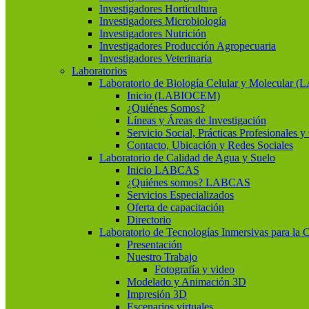
Investigadores Horticultura
Investigadores Microbiología
Investigadores Nutrición
Investigadores Producción Agropecuaria
Investigadores Veterinaria
Laboratorios
Laboratorio de Biología Celular y Molecular
Inicio (LABIOCEM)
¿Quiénes Somos?
Líneas y Áreas de Investigación
Servicio Social, Prácticas Profesionales 
Contacto, Ubicación y Redes Sociales
Laboratorio de Calidad de Agua y Suelo
Inicio LABCAS
¿Quiénes somos? LABCAS
Servicios Especializados
Oferta de capacitación
Directorio
Laboratorio de Tecnologías Inmersivas para la 
Presentación
Nuestro Trabajo
Fotografía y video
Modelado y Animación 3D
Impresión 3D
Escenarios virtuales