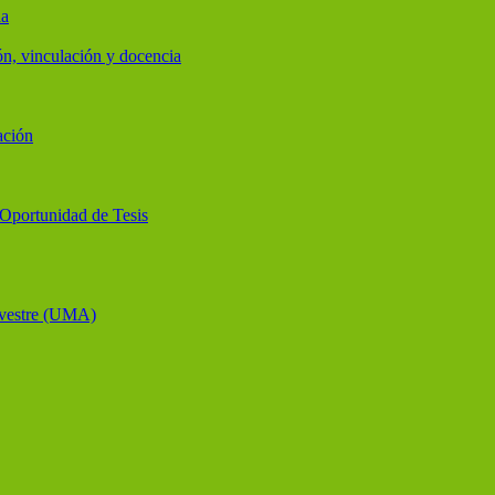
ia
ón, vinculación y docencia
ación
y Oportunidad de Tesis
lvestre (UMA)