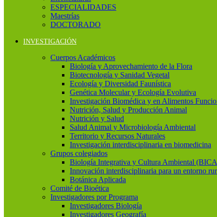
ESPECIALIDADES
Maestrías
DOCTORADO
INVESTIGACIÓN
Cuerpos Académicos
Biología y Aprovechamiento de la Flora
Biotecnología y Sanidad Vegetal
Ecología y Diversidad Faunística
Genética Molecular y Ecología Evolutiva
Investigación Biomédica y en Alimentos Funcio
Nutrición, Salud y Producción Animal
Nutrición y Salud
Salud Animal y Microbiología Ambiental
Territorio y Recursos Naturales
Investigación interdisciplinaria en biomedicina
Grupos colegiados
Biología Integrativa y Cultura Ambiental (BICA
Innovación interdisciplinaria para un entorno rur
Botánica Aplicada
Comité de Bioética
Investigadores por Programa
Investigadores Biología
Investigadores Geografía