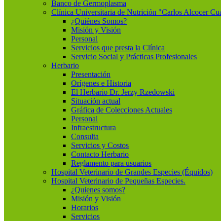
Banco de Germoplasma
Clínica Universitaria de Nutrición "Carlos Alcocer Cu
¿Quiénes Somos?
Misión y Visión
Personal
Servicios que presta la Clínica
Servicio Social y Prácticas Profesionales
Herbario
Presentación
Orígenes e Historia
El Herbario Dr. Jerzy Rzedowski
Situación actual
Gráfica de Colecciones Actuales
Personal
Infraestructura
Consulta
Servicios y Costos
Contacto Herbario
Reglamento para usuarios
Hospital Veterinario de Grandes Especies (Équidos)
Hospital Veterinario de Pequeñas Especies.
¿Quienes somos?
Misión y Visión
Horarios
Servicios