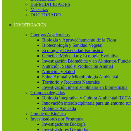
ESPECIALIDADES
Maestrías
DOCTORADO
INVESTIGACIÓN
Cuerpos Académicos
Biología y Aprovechamiento de la Flora
Biotecnología y Sanidad Vegetal
Ecología y Diversidad Faunística
Genética Molecular y Ecología Evolutiva
Investigación Biomédica y en Alimentos Funcio
Nutrición, Salud y Producción Animal
Nutrición y Salud
Salud Animal y Microbiología Ambiental
Territorio y Recursos Naturales
Investigación interdisciplinaria en biomedicina
Grupos colegiados
Biología Integrativa y Cultura Ambiental (BICA
Innovación interdisciplinaria para un entorno rur
Botánica Aplicada
Comité de Bioética
Investigadores por Programa
Investigadores Biología
Investigadores Geografía