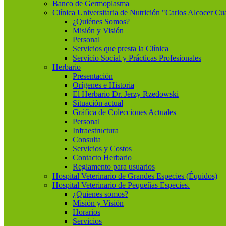
Banco de Germoplasma
Clínica Universitaria de Nutrición "Carlos Alcocer Cu
¿Quiénes Somos?
Misión y Visión
Personal
Servicios que presta la Clínica
Servicio Social y Prácticas Profesionales
Herbario
Presentación
Orígenes e Historia
El Herbario Dr. Jerzy Rzedowski
Situación actual
Gráfica de Colecciones Actuales
Personal
Infraestructura
Consulta
Servicios y Costos
Contacto Herbario
Reglamento para usuarios
Hospital Veterinario de Grandes Especies (Équidos)
Hospital Veterinario de Pequeñas Especies.
¿Quienes somos?
Misión y Visión
Horarios
Servicios