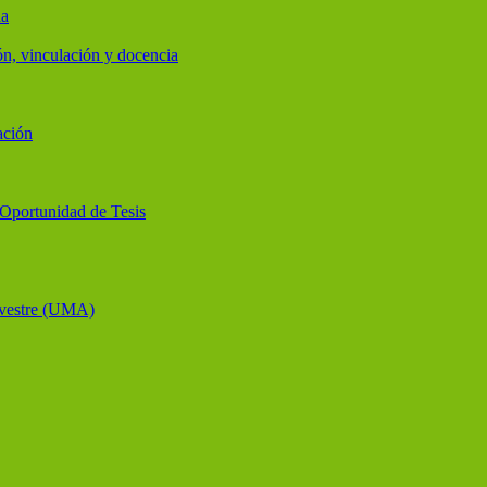
ia
ón, vinculación y docencia
ación
y Oportunidad de Tesis
lvestre (UMA)