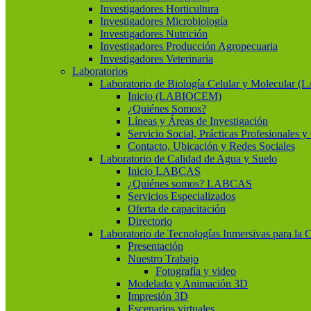
Investigadores Horticultura
Investigadores Microbiología
Investigadores Nutrición
Investigadores Producción Agropecuaria
Investigadores Veterinaria
Laboratorios
Laboratorio de Biología Celular y Molecular
Inicio (LABIOCEM)
¿Quiénes Somos?
Líneas y Áreas de Investigación
Servicio Social, Prácticas Profesionales 
Contacto, Ubicación y Redes Sociales
Laboratorio de Calidad de Agua y Suelo
Inicio LABCAS
¿Quiénes somos? LABCAS
Servicios Especializados
Oferta de capacitación
Directorio
Laboratorio de Tecnologías Inmersivas para la 
Presentación
Nuestro Trabajo
Fotografía y video
Modelado y Animación 3D
Impresión 3D
Escenarios virtuales