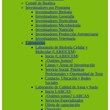
Comité de Bioética
Investigadores por Programa
Investigadores Biología
Investigadores Geografía
Investigadores Horticultura
Investigadores Microbiología
Investigadores Nutrición
Investigadores Producción Agropecuaria
Investigadores Veterinaria
Laboratorios
Laboratorio de Biología Celular y
Molecular (LABIOCEM)
Inicio (LABIOCEM)
¿Quiénes Somos?
Líneas y Áreas de Investigación
Servicio Social, Prácticas
Profesionales y Oportunidad de Tesis
Contacto, Ubicación y Redes
Sociales
Laboratorio de Calidad de Agua y Suelo
Inicio LABCAS
¿Quiénes somos? LABCAS
Servicios Especializados
Oferta de capacitación
Directorio