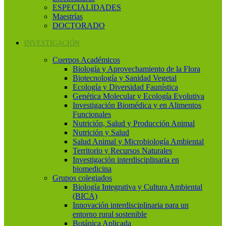
ESPECIALIDADES
Maestrías
DOCTORADO
INVESTIGACIÓN
Cuerpos Académicos
Biología y Aprovechamiento de la Flora
Biotecnología y Sanidad Vegetal
Ecología y Diversidad Faunística
Genética Molecular y Ecología Evolutiva
Investigación Biomédica y en Alimentos
Funcionales
Nutrición, Salud y Producción Animal
Nutrición y Salud
Salud Animal y Microbiología Ambiental
Territorio y Recursos Naturales
Investigación interdisciplinaria en
biomedicina
Grupos colegiados
Biología Integrativa y Cultura Ambiental
(BICA)
Innovación interdisciplinaria para un
entorno rural sostenible
Botánica Aplicada