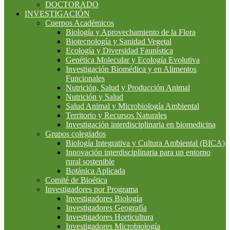
DOCTORADO
INVESTIGACIÓN
Cuerpos Académicos
Biología y Aprovechamiento de la Flora
Biotecnología y Sanidad Vegetal
Ecología y Diversidad Faunística
Genética Molecular y Ecología Evolutiva
Investigación Biomédica y en Alimentos
Funcionales
Nutrición, Salud y Producción Animal
Nutrición y Salud
Salud Animal y Microbiología Ambiental
Territorio y Recursos Naturales
Investigación interdisciplinaria en biomedicina
Grupos colegiados
Biología Integrativa y Cultura Ambiental (BICA)
Innovación interdisciplinaria para un entorno
rural sostenible
Botánica Aplicada
Comité de Bioética
Investigadores por Programa
Investigadores Biología
Investigadores Geografía
Investigadores Horticultura
Investigadores Microbiología