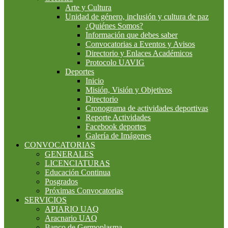
Arte y Cultura
Unidad de género, inclusión y cultura de paz
¿Quiénes Somos?
Información que debes saber
Convocatorias a Eventos y Avisos
Directorio y Enlaces Académicos
Protocolo UAVIG
Deportes
Inicio
Misión, Visión y Objetivos
Directorio
Cronograma de actividades deportivas
Reporte Actividades
Facebook deportes
Galería de Imágenes
CONVOCATORIAS
GENERALES
LICENCIATURAS
Educación Continua
Posgrados
Próximas Convocatorias
SERVICIOS
APIARIO UAQ
Aracnario UAQ
Banco de Germoplasma