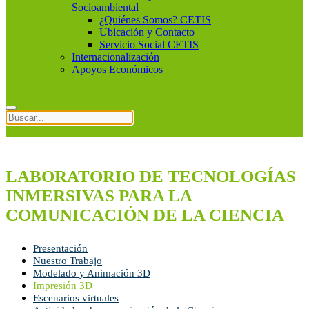
Socioambiental
¿Quiénes Somos? CETIS
Ubicación y Contacto
Servicio Social CETIS
Internacionalización
Apoyos Económicos
LABORATORIO DE TECNOLOGÍAS
INMERSIVAS PARA LA
COMUNICACIÓN DE LA CIENCIA
Presentación
Nuestro Trabajo
Modelado y Animación 3D
Impresión 3D
Escenarios virtuales