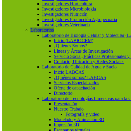
Investigadores Horticultura
Investigadores Microbiología
Investigadores Nutrición
Investigadores Producción Agropecuaria
Investigadores Veterinaria
Laboratorios
Laboratorio de Biología Celular y Molecular
Inicio (LABIOCEM)
¿Quiénes Somos?
Líneas y Áreas de Investigación
Servicio Social, Prácticas Profesionales 
Contacto, Ubicación y Redes Sociales
Laboratorio de Calidad de Agua y Suelo
Inicio LABCAS
¿Quiénes somos? LABCAS
Servicios Especializados
Oferta de capacitación
Directorio
Laboratorio de Tecnologías Inmersivas para la 
Presentación
Nuestro Trabajo
Fotografía y video
Modelado y Animación 3D
Impresión 3D
Escenarios virtuales