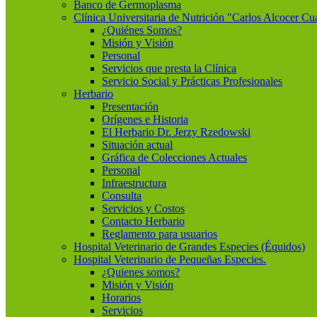
Banco de Germoplasma
Clínica Universitaria de Nutrición "Carlos Alcocer Cu
¿Quiénes Somos?
Misión y Visión
Personal
Servicios que presta la Clínica
Servicio Social y Prácticas Profesionales
Herbario
Presentación
Orígenes e Historia
El Herbario Dr. Jerzy Rzedowski
Situación actual
Gráfica de Colecciones Actuales
Personal
Infraestructura
Consulta
Servicios y Costos
Contacto Herbario
Reglamento para usuarios
Hospital Veterinario de Grandes Especies (Équidos)
Hospital Veterinario de Pequeñas Especies.
¿Quienes somos?
Misión y Visión
Horarios
Servicios