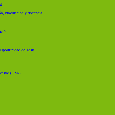
ia
ón, vinculación y docencia
ación
y Oportunidad de Tesis
lvestre (UMA)