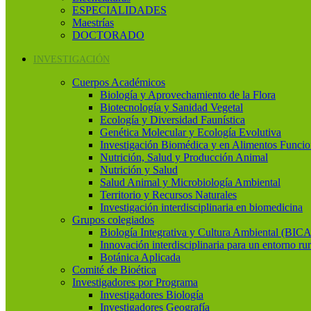
ESPECIALIDADES
Maestrías
DOCTORADO
INVESTIGACIÓN
Cuerpos Académicos
Biología y Aprovechamiento de la Flora
Biotecnología y Sanidad Vegetal
Ecología y Diversidad Faunística
Genética Molecular y Ecología Evolutiva
Investigación Biomédica y en Alimentos Funcio
Nutrición, Salud y Producción Animal
Nutrición y Salud
Salud Animal y Microbiología Ambiental
Territorio y Recursos Naturales
Investigación interdisciplinaria en biomedicina
Grupos colegiados
Biología Integrativa y Cultura Ambiental (BICA
Innovación interdisciplinaria para un entorno rur
Botánica Aplicada
Comité de Bioética
Investigadores por Programa
Investigadores Biología
Investigadores Geografía