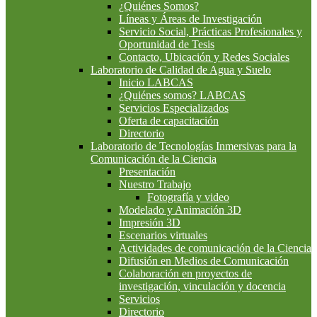
¿Quiénes Somos?
Líneas y Áreas de Investigación
Servicio Social, Prácticas Profesionales y
Oportunidad de Tesis
Contacto, Ubicación y Redes Sociales
Laboratorio de Calidad de Agua y Suelo
Inicio LABCAS
¿Quiénes somos? LABCAS
Servicios Especializados
Oferta de capacitación
Directorio
Laboratorio de Tecnologías Inmersivas para la
Comunicación de la Ciencia
Presentación
Nuestro Trabajo
Fotografía y video
Modelado y Animación 3D
Impresión 3D
Escenarios virtuales
Actividades de comunicación de la Ciencia
Difusión en Medios de Comunicación
Colaboración en proyectos de
investigación, vinculación y docencia
Servicios
Directorio