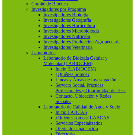
Comité de Bioética
Investigadores por Programa
Investigadores Biología
Investigadores Geografía
Investigadores Horticultura
Investigadores Microbiología
Investigadores Nutrición
Investigadores Producción Agropecuaria
Investigadores Veterinaria
Laboratorios
Laboratorio de Biología Celular y
Molecular (LABIOCEM)
Inicio (LABIOCEM)
¿Quiénes Somos?
Líneas y Áreas de Investigación
Servicio Social, Prácticas
Profesionales y Oportunidad de Tesis
Contacto, Ubicación y Redes
Sociales
Laboratorio de Calidad de Agua y Suelo
Inicio LABCAS
¿Quiénes somos? LABCAS
Servicios Especializados
Oferta de capacitación
Directorio