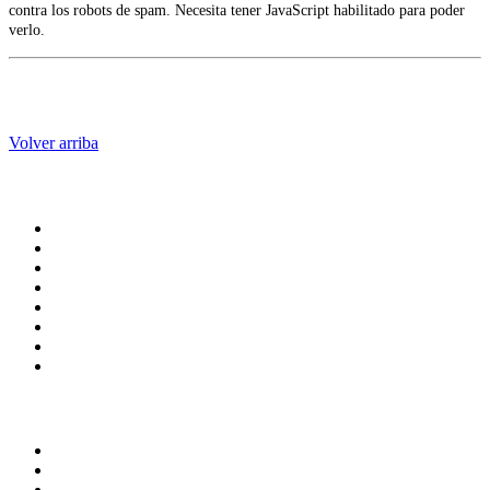
contra los robots de spam. Necesita tener JavaScript habilitado para poder
verlo.
Volver arriba
Administración central
Página principal
Rectoría
Secretarías
Direcciones
Coordinaciones
Bachilleres
Facultades
Campus
Enlaces
Transparencia
Normatividad
Correo de Empleados UAQ