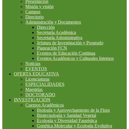
Presentación
Misión y visión
Campus
Directorio
Administración y Documentos
Dirección
Secretaría Académica
Secretaría Administrativa
Jefatura de Investigación y Posgrado
Planeación FCN
Eventos de Educación Continua
Eventos Académicos y Culturales Internos
Noticias
EVENTOS
OFERTA EDUCATIVA
Licenciaturas
ESPECIALIDADES
Maestrías
DOCTORADO
INVESTIGACIÓN
Cuerpos Académicos
Biología y Aprovechamiento de la Flora
Biotecnología y Sanidad Vegetal
Ecología y Diversidad Faunística
Genética Molecular y Ecología Evolutiva