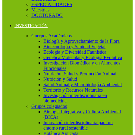
ESPECIALIDADES
Maestrías
DOCTORADO
INVESTIGACIÓN
Cuerpos Académicos
Biología y Aprovechamiento de la Flora
Biotecnología y Sanidad Vegetal
Ecología y Diversidad Faunística
Genética Molecular y Ecología Evolutiva
Investigación Biomédica y en Alimentos
Funcionales
Nutrición, Salud y Producción Animal
Nutrición y Salud
Salud Animal y Microbiología Ambiental
Territorio y Recursos Naturales
Investigación interdisciplinaria en
biomedicina
Grupos colegiados
Biología Integrativa y Cultura Ambiental
(BICA)
Innovación interdisciplinaria para un
entorno rural sostenible
Botánica Aplicada