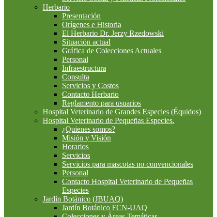
Herbario
Presentación
Orígenes e Historia
El Herbario Dr. Jerzy Rzedowski
Situación actual
Gráfica de Colecciones Actuales
Personal
Infraestructura
Consulta
Servicios y Costos
Contacto Herbario
Reglamento para usuarios
Hospital Veterinario de Grandes Especies (Équidos)
Hospital Veterinario de Pequeñas Especies.
¿Quienes somos?
Misión y Visión
Horarios
Servicios
Servicios para mascotas no convencionales
Personal
Contacto Hospital Veterinario de Pequeñas
Especies
Jardín Botánico (JBUAQ)
Jardín Botánico FCN-UAQ
Colecciones y Áreas Temáticas