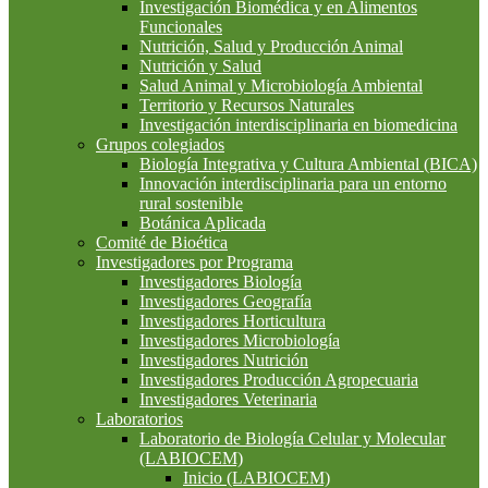
Investigación Biomédica y en Alimentos
Funcionales
Nutrición, Salud y Producción Animal
Nutrición y Salud
Salud Animal y Microbiología Ambiental
Territorio y Recursos Naturales
Investigación interdisciplinaria en biomedicina
Grupos colegiados
Biología Integrativa y Cultura Ambiental (BICA)
Innovación interdisciplinaria para un entorno
rural sostenible
Botánica Aplicada
Comité de Bioética
Investigadores por Programa
Investigadores Biología
Investigadores Geografía
Investigadores Horticultura
Investigadores Microbiología
Investigadores Nutrición
Investigadores Producción Agropecuaria
Investigadores Veterinaria
Laboratorios
Laboratorio de Biología Celular y Molecular
(LABIOCEM)
Inicio (LABIOCEM)