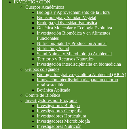
INVESTIGACIÓN
Cuerpos Académicos
Biología y Aprovechamiento de la Flora
Biotecnología y Sanidad Vegetal
Ecología y Diversidad Faunística
Genética Molecular y Ecología Evolutiva
Investigación Biomédica y en Alimentos
Funcionales
Nutrición, Salud y Producción Animal
Nutrición y Salud
Salud Animal y Microbiología Ambiental
Territorio y Recursos Naturales
Investigación interdisciplinaria en biomedicina
Grupos colegiados
Biología Integrativa y Cultura Ambiental (BICA)
Innovación interdisciplinaria para un entorno
rural sostenible
Botánica Aplicada
Comité de Bioética
Investigadores por Programa
Investigadores Biología
Investigadores Geografía
Investigadores Horticultura
Investigadores Microbiología
Investigadores Nutrición