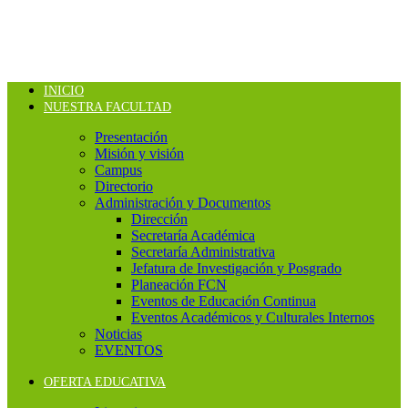
INICIO
NUESTRA FACULTAD
Presentación
Misión y visión
Campus
Directorio
Administración y Documentos
Dirección
Secretaría Académica
Secretaría Administrativa
Jefatura de Investigación y Posgrado
Planeación FCN
Eventos de Educación Continua
Eventos Académicos y Culturales Internos
Noticias
EVENTOS
OFERTA EDUCATIVA