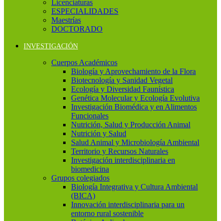
Licenciaturas
ESPECIALIDADES
Maestrías
DOCTORADO
INVESTIGACIÓN
Cuerpos Académicos
Biología y Aprovechamiento de la Flora
Biotecnología y Sanidad Vegetal
Ecología y Diversidad Faunística
Genética Molecular y Ecología Evolutiva
Investigación Biomédica y en Alimentos
Funcionales
Nutrición, Salud y Producción Animal
Nutrición y Salud
Salud Animal y Microbiología Ambiental
Territorio y Recursos Naturales
Investigación interdisciplinaria en
biomedicina
Grupos colegiados
Biología Integrativa y Cultura Ambiental
(BICA)
Innovación interdisciplinaria para un
entorno rural sostenible