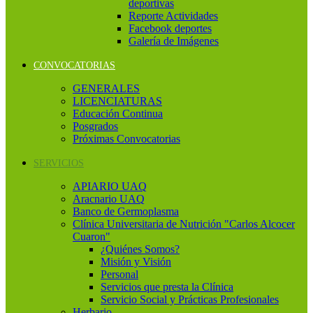
deportivas
Reporte Actividades
Facebook deportes
Galería de Imágenes
CONVOCATORIAS
GENERALES
LICENCIATURAS
Educación Continua
Posgrados
Próximas Convocatorias
SERVICIOS
APIARIO UAQ
Aracnario UAQ
Banco de Germoplasma
Clínica Universitaria de Nutrición "Carlos Alcocer
Cuaron"
¿Quiénes Somos?
Misión y Visión
Personal
Servicios que presta la Clínica
Servicio Social y Prácticas Profesionales
Herbario