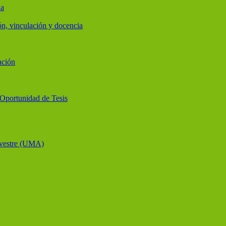
ia
ón, vinculación y docencia
ación
y Oportunidad de Tesis
lvestre (UMA)