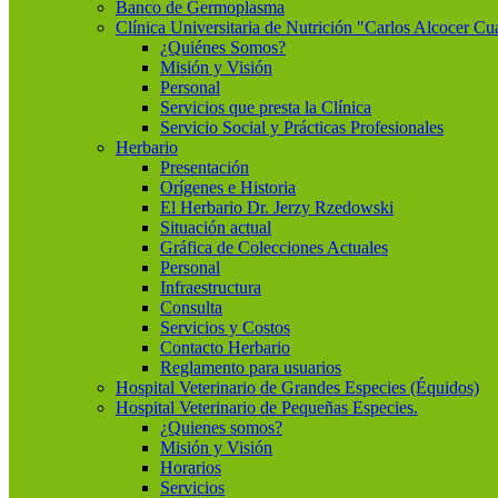
Banco de Germoplasma
Clínica Universitaria de Nutrición "Carlos Alcocer Cu
¿Quiénes Somos?
Misión y Visión
Personal
Servicios que presta la Clínica
Servicio Social y Prácticas Profesionales
Herbario
Presentación
Orígenes e Historia
El Herbario Dr. Jerzy Rzedowski
Situación actual
Gráfica de Colecciones Actuales
Personal
Infraestructura
Consulta
Servicios y Costos
Contacto Herbario
Reglamento para usuarios
Hospital Veterinario de Grandes Especies (Équidos)
Hospital Veterinario de Pequeñas Especies.
¿Quienes somos?
Misión y Visión
Horarios
Servicios