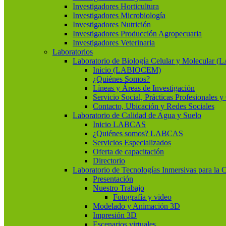
Investigadores Horticultura
Investigadores Microbiología
Investigadores Nutrición
Investigadores Producción Agropecuaria
Investigadores Veterinaria
Laboratorios
Laboratorio de Biología Celular y Molecular
Inicio (LABIOCEM)
¿Quiénes Somos?
Líneas y Áreas de Investigación
Servicio Social, Prácticas Profesionales 
Contacto, Ubicación y Redes Sociales
Laboratorio de Calidad de Agua y Suelo
Inicio LABCAS
¿Quiénes somos? LABCAS
Servicios Especializados
Oferta de capacitación
Directorio
Laboratorio de Tecnologías Inmersivas para la 
Presentación
Nuestro Trabajo
Fotografía y video
Modelado y Animación 3D
Impresión 3D
Escenarios virtuales