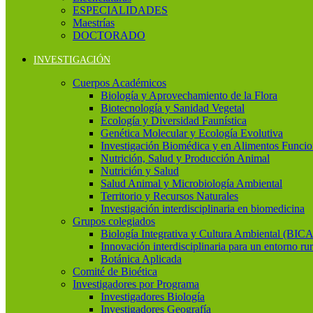
ESPECIALIDADES
Maestrías
DOCTORADO
INVESTIGACIÓN
Cuerpos Académicos
Biología y Aprovechamiento de la Flora
Biotecnología y Sanidad Vegetal
Ecología y Diversidad Faunística
Genética Molecular y Ecología Evolutiva
Investigación Biomédica y en Alimentos Funcio
Nutrición, Salud y Producción Animal
Nutrición y Salud
Salud Animal y Microbiología Ambiental
Territorio y Recursos Naturales
Investigación interdisciplinaria en biomedicina
Grupos colegiados
Biología Integrativa y Cultura Ambiental (BICA
Innovación interdisciplinaria para un entorno rur
Botánica Aplicada
Comité de Bioética
Investigadores por Programa
Investigadores Biología
Investigadores Geografía