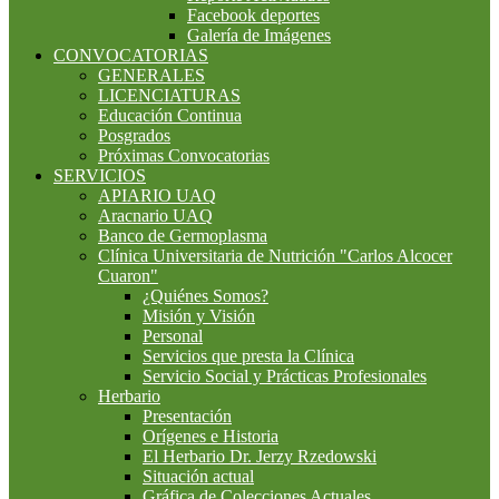
Facebook deportes
Galería de Imágenes
CONVOCATORIAS
GENERALES
LICENCIATURAS
Educación Continua
Posgrados
Próximas Convocatorias
SERVICIOS
APIARIO UAQ
Aracnario UAQ
Banco de Germoplasma
Clínica Universitaria de Nutrición "Carlos Alcocer
Cuaron"
¿Quiénes Somos?
Misión y Visión
Personal
Servicios que presta la Clínica
Servicio Social y Prácticas Profesionales
Herbario
Presentación
Orígenes e Historia
El Herbario Dr. Jerzy Rzedowski
Situación actual
Gráfica de Colecciones Actuales