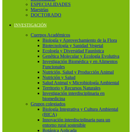
ESPECIALIDADES
Maestrías
DOCTORADO
INVESTIGACIÓN
Cuerpos Académicos
Biología y Aprovechamiento de la Flora
Biotecnología y Sanidad Vegetal
Ecología y Diversidad Faunística
Genética Molecular y Ecología Evolutiva
Investigación Biomédica y en Alimentos
Funcionales
Nutrición, Salud y Producción Animal
Nutrición y Salud
Salud Animal y Microbiología Ambiental
Territorio y Recursos Naturales
Investigación interdisciplinaria en
biomedicina
Grupos colegiados
Biología Integrativa y Cultura Ambiental
(BICA)
Innovación interdisciplinaria para un
entorno rural sostenible
Botánica Aplicada