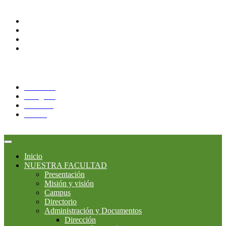
Comunidades
Alumnos
Docentes
Administrativos
Correo Alumnos UAQ
Síguenos:
Facebook
Instagram
YouTube
Twitter
Inicio
NUESTRA FACULTAD
Presentación
Misión y visión
Campus
Directorio
Administración y Documentos
Dirección