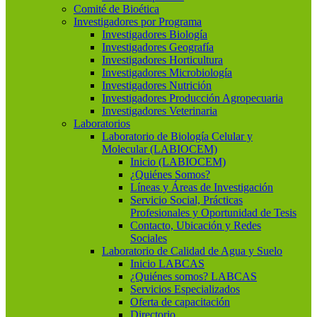
Comité de Bioética
Investigadores por Programa
Investigadores Biología
Investigadores Geografía
Investigadores Horticultura
Investigadores Microbiología
Investigadores Nutrición
Investigadores Producción Agropecuaria
Investigadores Veterinaria
Laboratorios
Laboratorio de Biología Celular y
Molecular (LABIOCEM)
Inicio (LABIOCEM)
¿Quiénes Somos?
Líneas y Áreas de Investigación
Servicio Social, Prácticas
Profesionales y Oportunidad de Tesis
Contacto, Ubicación y Redes
Sociales
Laboratorio de Calidad de Agua y Suelo
Inicio LABCAS
¿Quiénes somos? LABCAS
Servicios Especializados
Oferta de capacitación
Directorio