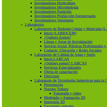
Investigadores Horticultura
Investigadores Microbiología
Investigadores Nutrición
Investigadores Producción Agropecuaria
Investigadores Veterinaria
Laboratorios
Laboratorio de Biología Celular y Molecular
Inicio (LABIOCEM)
¿Quiénes Somos?
Líneas y Áreas de Investigación
Servicio Social, Prácticas Profesionales 
Contacto, Ubicación y Redes Sociales
Laboratorio de Calidad de Agua y Suelo
Inicio LABCAS
¿Quiénes somos? LABCAS
Servicios Especializados
Oferta de capacitación
Directorio
Laboratorio de Tecnologías Inmersivas para la 
Presentación
Nuestro Trabajo
Fotografía y video
Modelado y Animación 3D
Impresión 3D
Escenarios virtuales