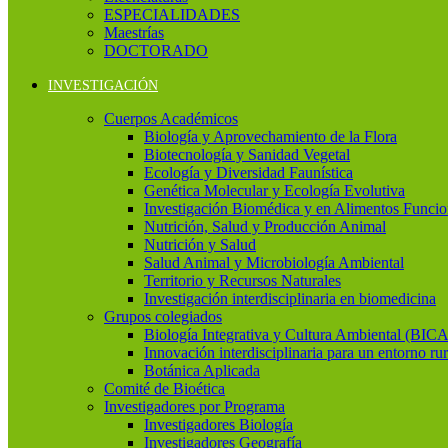
ESPECIALIDADES
Maestrías
DOCTORADO
INVESTIGACIÓN
Cuerpos Académicos
Biología y Aprovechamiento de la Flora
Biotecnología y Sanidad Vegetal
Ecología y Diversidad Faunística
Genética Molecular y Ecología Evolutiva
Investigación Biomédica y en Alimentos Funcio
Nutrición, Salud y Producción Animal
Nutrición y Salud
Salud Animal y Microbiología Ambiental
Territorio y Recursos Naturales
Investigación interdisciplinaria en biomedicina
Grupos colegiados
Biología Integrativa y Cultura Ambiental (BICA
Innovación interdisciplinaria para un entorno rur
Botánica Aplicada
Comité de Bioética
Investigadores por Programa
Investigadores Biología
Investigadores Geografía