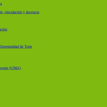
ia
ón, vinculación y docencia
ación
y Oportunidad de Tesis
lvestre (UMA)