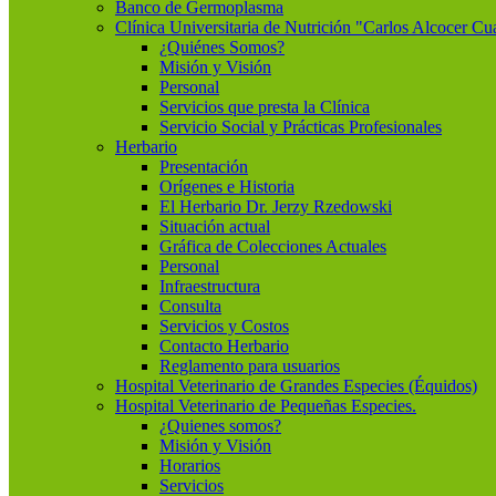
Banco de Germoplasma
Clínica Universitaria de Nutrición "Carlos Alcocer Cu
¿Quiénes Somos?
Misión y Visión
Personal
Servicios que presta la Clínica
Servicio Social y Prácticas Profesionales
Herbario
Presentación
Orígenes e Historia
El Herbario Dr. Jerzy Rzedowski
Situación actual
Gráfica de Colecciones Actuales
Personal
Infraestructura
Consulta
Servicios y Costos
Contacto Herbario
Reglamento para usuarios
Hospital Veterinario de Grandes Especies (Équidos)
Hospital Veterinario de Pequeñas Especies.
¿Quienes somos?
Misión y Visión
Horarios
Servicios