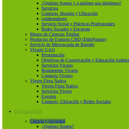
¿Quiénes Somos y a quiénes nos dirigimos?
Servicios
Contacto, Horario y Ubicación
colaboradores
Servicio Social y Prácticas Profesionales
Redes Sociales y Encuesta
Museo de Ciencias Ximhai
Productos de Extracto CBD (DähiNatura)
Servicio de Microscopía de Barrido
Vivario UAQ
Presentación
Objetivos de Conservación y Educación Ambien
Servicios Vivario
Reglamento Vivario
Contacto Vivario
Vivero Flora Nativa
Vivero Flora Nativa
Servicios Vivero
Eventos
Contacto, Ubicación y Redes Sociales
VINCULACIÓN
Ciencia y Sociedad
¿Quiénes Somos?