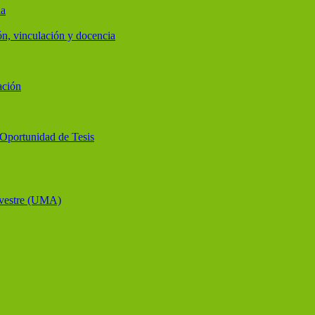
ia
ón, vinculación y docencia
ación
y Oportunidad de Tesis
lvestre (UMA)