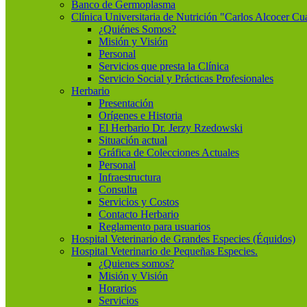
Banco de Germoplasma
Clínica Universitaria de Nutrición "Carlos Alcocer Cu
¿Quiénes Somos?
Misión y Visión
Personal
Servicios que presta la Clínica
Servicio Social y Prácticas Profesionales
Herbario
Presentación
Orígenes e Historia
El Herbario Dr. Jerzy Rzedowski
Situación actual
Gráfica de Colecciones Actuales
Personal
Infraestructura
Consulta
Servicios y Costos
Contacto Herbario
Reglamento para usuarios
Hospital Veterinario de Grandes Especies (Équidos)
Hospital Veterinario de Pequeñas Especies.
¿Quienes somos?
Misión y Visión
Horarios
Servicios