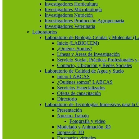
Investigadores Horticultura
Investigadores Microbiología
Investigadores Nutrición
Investigadores Producción Agropecuaria
Investigadores Veterinaria
Laboratorios
Laboratorio de Biología Celular y Molecular
Inicio (LABIOCEM)
¿Quiénes Somos?
Líneas y Áreas de Investigación
Servicio Social, Prácticas Profesionales 
Contacto, Ubicación y Redes Sociales
Laboratorio de Calidad de Agua y Suelo
Inicio LABCAS
¿Quiénes somos? LABCAS
Servicios Especializados
Oferta de capacitación
Directorio
Laboratorio de Tecnologías Inmersivas para la 
Presentación
Nuestro Trabajo
Fotografía y video
Modelado y Animación 3D
Impresión 3D
Escenarios virtuales