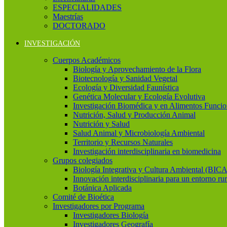
ESPECIALIDADES
Maestrías
DOCTORADO
INVESTIGACIÓN
Cuerpos Académicos
Biología y Aprovechamiento de la Flora
Biotecnología y Sanidad Vegetal
Ecología y Diversidad Faunística
Genética Molecular y Ecología Evolutiva
Investigación Biomédica y en Alimentos Funcio
Nutrición, Salud y Producción Animal
Nutrición y Salud
Salud Animal y Microbiología Ambiental
Territorio y Recursos Naturales
Investigación interdisciplinaria en biomedicina
Grupos colegiados
Biología Integrativa y Cultura Ambiental (BICA
Innovación interdisciplinaria para un entorno rur
Botánica Aplicada
Comité de Bioética
Investigadores por Programa
Investigadores Biología
Investigadores Geografía