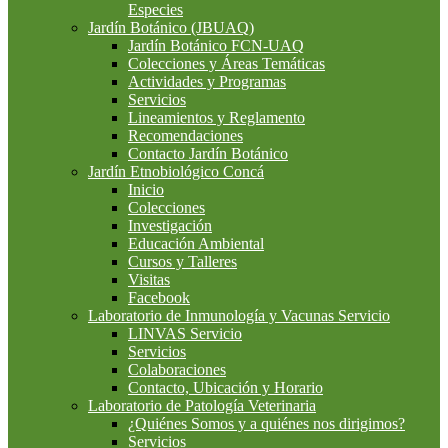
Especies
Jardín Botánico (JBUAQ)
Jardín Botánico FCN-UAQ
Colecciones y Áreas Temáticas
Actividades y Programas
Servicios
Lineamientos y Reglamento
Recomendaciones
Contacto Jardín Botánico
Jardín Etnobiológico Concá
Inicio
Colecciones
Investigación
Educación Ambiental
Cursos y Talleres
Visitas
Facebook
Laboratorio de Inmunología y Vacunas Servicio
LINVAS Servicio
Servicios
Colaboraciones
Contacto, Ubicación y Horario
Laboratorio de Patología Veterinaria
¿Quiénes Somos y a quiénes nos dirigimos?
Servicios