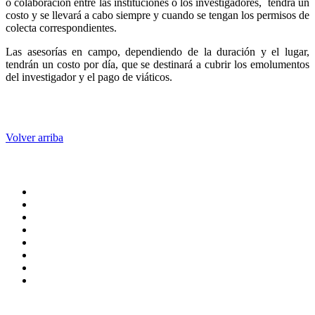
o colaboración entre las instituciones o los investigadores, tendrá un
costo y se llevará a cabo siempre y cuando se tengan los permisos de
colecta correspondientes.
Las asesorías en campo, dependiendo de la duración y el lugar,
tendrán un costo por día, que se destinará a cubrir los emolumentos
del investigador y el pago de viáticos.
Volver arriba
Administración central
Página principal
Rectoría
Secretarías
Direcciones
Coordinaciones
Bachilleres
Facultades
Campus
Enlaces