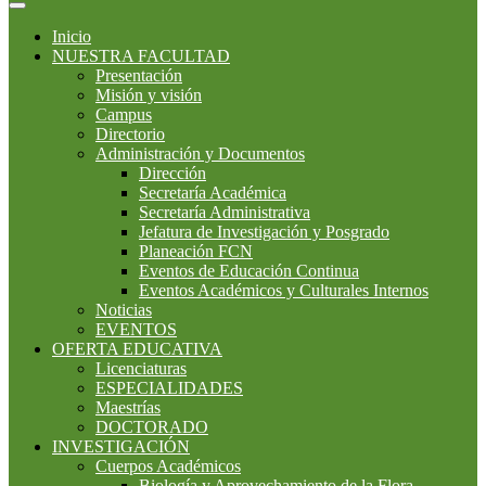
Inicio
NUESTRA FACULTAD
Presentación
Misión y visión
Campus
Directorio
Administración y Documentos
Dirección
Secretaría Académica
Secretaría Administrativa
Jefatura de Investigación y Posgrado
Planeación FCN
Eventos de Educación Continua
Eventos Académicos y Culturales Internos
Noticias
EVENTOS
OFERTA EDUCATIVA
Licenciaturas
ESPECIALIDADES
Maestrías
DOCTORADO
INVESTIGACIÓN
Cuerpos Académicos
Biología y Aprovechamiento de la Flora