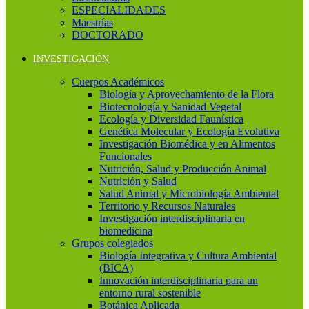
ESPECIALIDADES
Maestrías
DOCTORADO
INVESTIGACIÓN
Cuerpos Académicos
Biología y Aprovechamiento de la Flora
Biotecnología y Sanidad Vegetal
Ecología y Diversidad Faunística
Genética Molecular y Ecología Evolutiva
Investigación Biomédica y en Alimentos
Funcionales
Nutrición, Salud y Producción Animal
Nutrición y Salud
Salud Animal y Microbiología Ambiental
Territorio y Recursos Naturales
Investigación interdisciplinaria en
biomedicina
Grupos colegiados
Biología Integrativa y Cultura Ambiental
(BICA)
Innovación interdisciplinaria para un
entorno rural sostenible
Botánica Aplicada