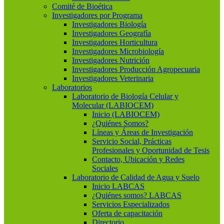
Comité de Bioética
Investigadores por Programa
Investigadores Biología
Investigadores Geografía
Investigadores Horticultura
Investigadores Microbiología
Investigadores Nutrición
Investigadores Producción Agropecuaria
Investigadores Veterinaria
Laboratorios
Laboratorio de Biología Celular y
Molecular (LABIOCEM)
Inicio (LABIOCEM)
¿Quiénes Somos?
Líneas y Áreas de Investigación
Servicio Social, Prácticas
Profesionales y Oportunidad de Tesis
Contacto, Ubicación y Redes
Sociales
Laboratorio de Calidad de Agua y Suelo
Inicio LABCAS
¿Quiénes somos? LABCAS
Servicios Especializados
Oferta de capacitación
Directorio