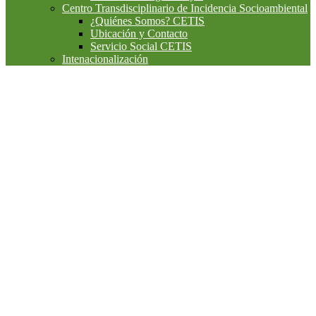
Centro Transdisciplinario de Incidencia Socioambiental
¿Quiénes Somos? CETIS
Ubicación y Contacto
Servicio Social CETIS
Intenacionalización