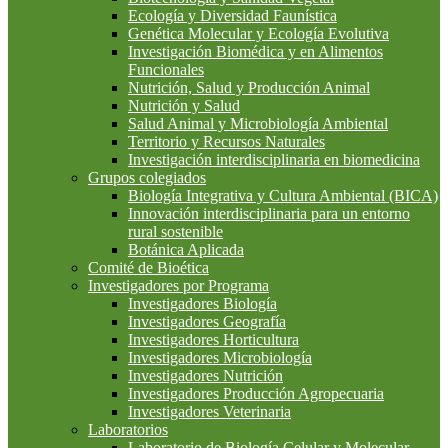
Ecología y Diversidad Faunística
Genética Molecular y Ecología Evolutiva
Investigación Biomédica y en Alimentos
Funcionales
Nutrición, Salud y Producción Animal
Nutrición y Salud
Salud Animal y Microbiología Ambiental
Territorio y Recursos Naturales
Investigación interdisciplinaria en biomedicina
Grupos colegiados
Biología Integrativa y Cultura Ambiental (BICA)
Innovación interdisciplinaria para un entorno
rural sostenible
Botánica Aplicada
Comité de Bioética
Investigadores por Programa
Investigadores Biología
Investigadores Geografía
Investigadores Horticultura
Investigadores Microbiología
Investigadores Nutrición
Investigadores Producción Agropecuaria
Investigadores Veterinaria
Laboratorios
Laboratorio de Biología Celular y Molecular