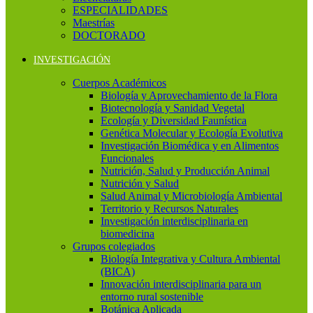
ESPECIALIDADES
Maestrías
DOCTORADO
INVESTIGACIÓN
Cuerpos Académicos
Biología y Aprovechamiento de la Flora
Biotecnología y Sanidad Vegetal
Ecología y Diversidad Faunística
Genética Molecular y Ecología Evolutiva
Investigación Biomédica y en Alimentos
Funcionales
Nutrición, Salud y Producción Animal
Nutrición y Salud
Salud Animal y Microbiología Ambiental
Territorio y Recursos Naturales
Investigación interdisciplinaria en
biomedicina
Grupos colegiados
Biología Integrativa y Cultura Ambiental
(BICA)
Innovación interdisciplinaria para un
entorno rural sostenible
Botánica Aplicada