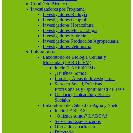
Comité de Bioética
Investigadores por Programa
Investigadores Biología
Investigadores Geografía
Investigadores Horticultura
Investigadores Microbiología
Investigadores Nutrición
Investigadores Producción Agropecuaria
Investigadores Veterinaria
Laboratorios
Laboratorio de Biología Celular y
Molecular (LABIOCEM)
Inicio (LABIOCEM)
¿Quiénes Somos?
Líneas y Áreas de Investigación
Servicio Social, Prácticas
Profesionales y Oportunidad de Tesis
Contacto, Ubicación y Redes
Sociales
Laboratorio de Calidad de Agua y Suelo
Inicio LABCAS
¿Quiénes somos? LABCAS
Servicios Especializados
Oferta de capacitación
Directorio