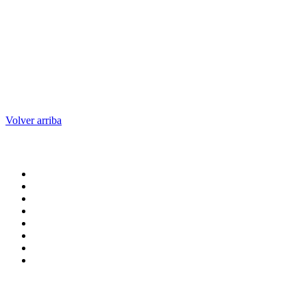
Volver arriba
Administración central
Página principal
Rectoría
Secretarías
Direcciones
Coordinaciones
Bachilleres
Facultades
Campus
Enlaces