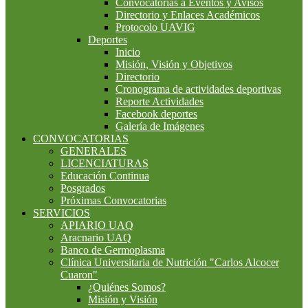
Convocatorias a Eventos y Avisos
Directorio y Enlaces Académicos
Protocolo UAVIG
Deportes
Inicio
Misión, Visión y Objetivos
Directorio
Cronograma de actividades deportivas
Reporte Actividades
Facebook deportes
Galería de Imágenes
CONVOCATORIAS
GENERALES
LICENCIATURAS
Educación Continua
Posgrados
Próximas Convocatorias
SERVICIOS
APIARIO UAQ
Aracnario UAQ
Banco de Germoplasma
Clínica Universitaria de Nutrición "Carlos Alcocer
Cuaron"
¿Quiénes Somos?
Misión y Visión