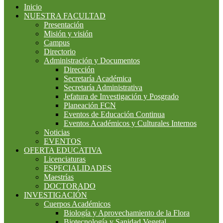
Inicio
NUESTRA FACULTAD
Presentación
Misión y visión
Campus
Directorio
Administración y Documentos
Dirección
Secretaría Académica
Secretaría Administrativa
Jefatura de Investigación y Posgrado
Planeación FCN
Eventos de Educación Continua
Eventos Académicos y Culturales Internos
Noticias
EVENTOS
OFERTA EDUCATIVA
Licenciaturas
ESPECIALIDADES
Maestrías
DOCTORADO
INVESTIGACIÓN
Cuerpos Académicos
Biología y Aprovechamiento de la Flora
Biotecnología y Sanidad Vegetal