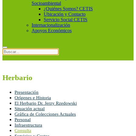
Socioambiental
¿Quiénes Somos? CETIS
Ubicación y Contacto
Servicio Social CETIS
Internacionalización
Apoyos Económicos
Herbario
Presentación
Orígenes e Historia
El Herbario Dr. Jerzy Rzedowski
Situación actual
Gráfica de Colecciones Actuales
Personal
Infraestructura
Consulta