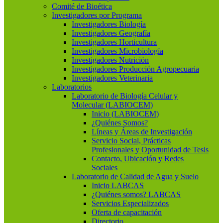
Comité de Bioética
Investigadores por Programa
Investigadores Biología
Investigadores Geografía
Investigadores Horticultura
Investigadores Microbiología
Investigadores Nutrición
Investigadores Producción Agropecuaria
Investigadores Veterinaria
Laboratorios
Laboratorio de Biología Celular y
Molecular (LABIOCEM)
Inicio (LABIOCEM)
¿Quiénes Somos?
Líneas y Áreas de Investigación
Servicio Social, Prácticas
Profesionales y Oportunidad de Tesis
Contacto, Ubicación y Redes
Sociales
Laboratorio de Calidad de Agua y Suelo
Inicio LABCAS
¿Quiénes somos? LABCAS
Servicios Especializados
Oferta de capacitación
Directorio