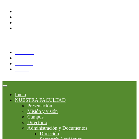
Alumnos
Docentes
Administrativos
Correo Alumnos UAQ
Síguenos:
Facebook
Instagram
YouTube
Twitter
Inicio
NUESTRA FACULTAD
Presentación
Misión y visión
Campus
Directorio
Administración y Documentos
Dirección