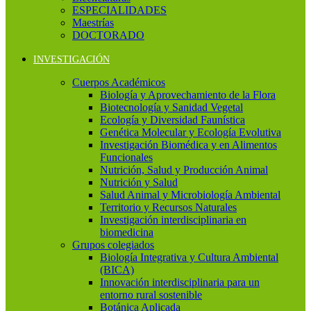
ESPECIALIDADES
Maestrías
DOCTORADO
INVESTIGACIÓN
Cuerpos Académicos
Biología y Aprovechamiento de la Flora
Biotecnología y Sanidad Vegetal
Ecología y Diversidad Faunística
Genética Molecular y Ecología Evolutiva
Investigación Biomédica y en Alimentos
Funcionales
Nutrición, Salud y Producción Animal
Nutrición y Salud
Salud Animal y Microbiología Ambiental
Territorio y Recursos Naturales
Investigación interdisciplinaria en
biomedicina
Grupos colegiados
Biología Integrativa y Cultura Ambiental
(BICA)
Innovación interdisciplinaria para un
entorno rural sostenible
Botánica Aplicada