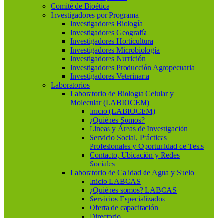
Comité de Bioética
Investigadores por Programa
Investigadores Biología
Investigadores Geografía
Investigadores Horticultura
Investigadores Microbiología
Investigadores Nutrición
Investigadores Producción Agropecuaria
Investigadores Veterinaria
Laboratorios
Laboratorio de Biología Celular y
Molecular (LABIOCEM)
Inicio (LABIOCEM)
¿Quiénes Somos?
Líneas y Áreas de Investigación
Servicio Social, Prácticas
Profesionales y Oportunidad de Tesis
Contacto, Ubicación y Redes
Sociales
Laboratorio de Calidad de Agua y Suelo
Inicio LABCAS
¿Quiénes somos? LABCAS
Servicios Especializados
Oferta de capacitación
Directorio