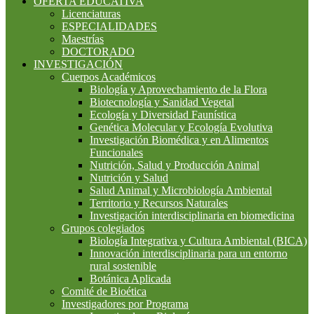
OFERTA EDUCATIVA
Licenciaturas
ESPECIALIDADES
Maestrías
DOCTORADO
INVESTIGACIÓN
Cuerpos Académicos
Biología y Aprovechamiento de la Flora
Biotecnología y Sanidad Vegetal
Ecología y Diversidad Faunística
Genética Molecular y Ecología Evolutiva
Investigación Biomédica y en Alimentos
Funcionales
Nutrición, Salud y Producción Animal
Nutrición y Salud
Salud Animal y Microbiología Ambiental
Territorio y Recursos Naturales
Investigación interdisciplinaria en biomedicina
Grupos colegiados
Biología Integrativa y Cultura Ambiental (BICA)
Innovación interdisciplinaria para un entorno
rural sostenible
Botánica Aplicada
Comité de Bioética
Investigadores por Programa