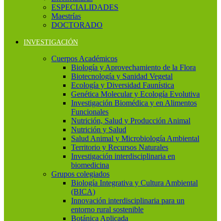
ESPECIALIDADES
Maestrías
DOCTORADO
INVESTIGACIÓN
Cuerpos Académicos
Biología y Aprovechamiento de la Flora
Biotecnología y Sanidad Vegetal
Ecología y Diversidad Faunística
Genética Molecular y Ecología Evolutiva
Investigación Biomédica y en Alimentos
Funcionales
Nutrición, Salud y Producción Animal
Nutrición y Salud
Salud Animal y Microbiología Ambiental
Territorio y Recursos Naturales
Investigación interdisciplinaria en
biomedicina
Grupos colegiados
Biología Integrativa y Cultura Ambiental
(BICA)
Innovación interdisciplinaria para un
entorno rural sostenible
Botánica Aplicada