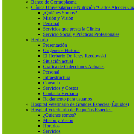
Banco de Germoplasma
Clínica Universitaria de Nutrición "Carlos Alcocer Cu
¿Quiénes Somos?
Misión y Visión
Personal
Servicios que presta la Clínica
Servicio Social y Prácticas Profesionales
Herbario
Presentación
Orígenes e Historia
El Herbario Dr. Jerzy Rzedowski
Situación actual
Gráfica de Colecciones Actuales
Personal
Infraestructura
Consulta
Servicios y Costos
Contacto Herbario
Reglamento para usuarios
Hospital Veterinario de Grandes Especies (Équidos)
Hospital Veterinario de Pequeñas Especies.
¿Quienes somos?
Misión y Visión
Horarios
Servicios