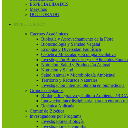
ESPECIALIDADES
Maestrías
DOCTORADO
INVESTIGACIÓN
Cuerpos Académicos
Biología y Aprovechamiento de la Flora
Biotecnología y Sanidad Vegetal
Ecología y Diversidad Faunística
Genética Molecular y Ecología Evolutiva
Investigación Biomédica y en Alimentos Funcio
Nutrición, Salud y Producción Animal
Nutrición y Salud
Salud Animal y Microbiología Ambiental
Territorio y Recursos Naturales
Investigación interdisciplinaria en biomedicina
Grupos colegiados
Biología Integrativa y Cultura Ambiental (BICA
Innovación interdisciplinaria para un entorno rur
Botánica Aplicada
Comité de Bioética
Investigadores por Programa
Investigadores Biología
Investigadores Geografía