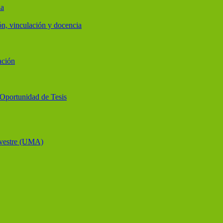
ia
ón, vinculación y docencia
ación
y Oportunidad de Tesis
lvestre (UMA)