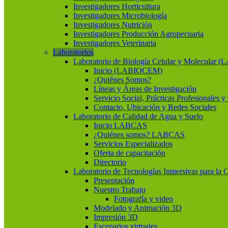
Investigadores Horticultura
Investigadores Microbiología
Investigadores Nutrición
Investigadores Producción Agropecuaria
Investigadores Veterinaria
Laboratorios
Laboratorio de Biología Celular y Molecular
Inicio (LABIOCEM)
¿Quiénes Somos?
Líneas y Áreas de Investigación
Servicio Social, Prácticas Profesionales 
Contacto, Ubicación y Redes Sociales
Laboratorio de Calidad de Agua y Suelo
Inicio LABCAS
¿Quiénes somos? LABCAS
Servicios Especializados
Oferta de capacitación
Directorio
Laboratorio de Tecnologías Inmersivas para la 
Presentación
Nuestro Trabajo
Fotografía y video
Modelado y Animación 3D
Impresión 3D
Escenarios virtuales