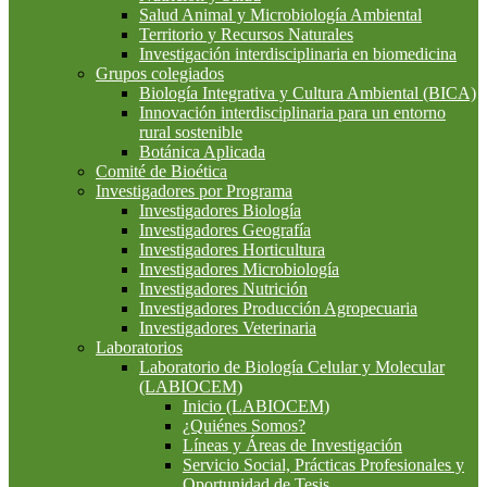
Salud Animal y Microbiología Ambiental
Territorio y Recursos Naturales
Investigación interdisciplinaria en biomedicina
Grupos colegiados
Biología Integrativa y Cultura Ambiental (BICA)
Innovación interdisciplinaria para un entorno
rural sostenible
Botánica Aplicada
Comité de Bioética
Investigadores por Programa
Investigadores Biología
Investigadores Geografía
Investigadores Horticultura
Investigadores Microbiología
Investigadores Nutrición
Investigadores Producción Agropecuaria
Investigadores Veterinaria
Laboratorios
Laboratorio de Biología Celular y Molecular
(LABIOCEM)
Inicio (LABIOCEM)
¿Quiénes Somos?
Líneas y Áreas de Investigación
Servicio Social, Prácticas Profesionales y
Oportunidad de Tesis