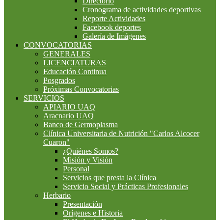
Directorio
Cronograma de actividades deportivas
Reporte Actividades
Facebook deportes
Galería de Imágenes
CONVOCATORIAS
GENERALES
LICENCIATURAS
Educación Continua
Posgrados
Próximas Convocatorias
SERVICIOS
APIARIO UAQ
Aracnario UAQ
Banco de Germoplasma
Clínica Universitaria de Nutrición "Carlos Alcocer
Cuaron"
¿Quiénes Somos?
Misión y Visión
Personal
Servicios que presta la Clínica
Servicio Social y Prácticas Profesionales
Herbario
Presentación
Orígenes e Historia