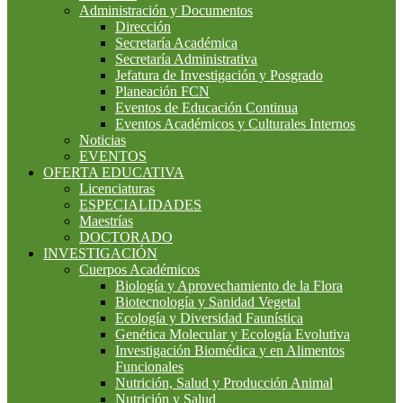
Administración y Documentos
Dirección
Secretaría Académica
Secretaría Administrativa
Jefatura de Investigación y Posgrado
Planeación FCN
Eventos de Educación Continua
Eventos Académicos y Culturales Internos
Noticias
EVENTOS
OFERTA EDUCATIVA
Licenciaturas
ESPECIALIDADES
Maestrías
DOCTORADO
INVESTIGACIÓN
Cuerpos Académicos
Biología y Aprovechamiento de la Flora
Biotecnología y Sanidad Vegetal
Ecología y Diversidad Faunística
Genética Molecular y Ecología Evolutiva
Investigación Biomédica y en Alimentos
Funcionales
Nutrición, Salud y Producción Animal
Nutrición y Salud