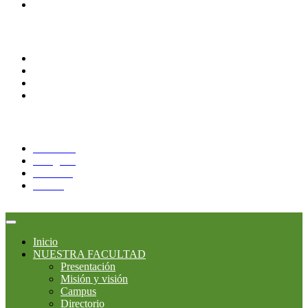
Bibliotecas
Comunidades
Alumnos
Docentes
Administrativos
Correo Alumnos UAQ
Síguenos:
Facebook
Instagram
YouTube
Twitter
Inicio
NUESTRA FACULTAD
Presentación
Misión y visión
Campus
Directorio