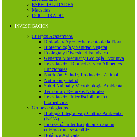
ESPECIALIDADES
Maestrías
DOCTORADO
INVESTIGACIÓN
Cuerpos Académicos
Biología y Aprovechamiento de la Flora
Biotecnología y Sanidad Vegetal
Ecología y Diversidad Faunística
Genética Molecular y Ecología Evolutiva
Investigación Biomédica y en Alimentos
Funcionales
Nutrición, Salud y Producción Animal
Nutrición y Salud
Salud Animal y Microbiología Ambiental
Territorio y Recursos Naturales
Investigación interdisciplinaria en
biomedicina
Grupos colegiados
Biología Integrativa y Cultura Ambiental
(BICA)
Innovación interdisciplinaria para un
entorno rural sostenible
Botánica Aplicada