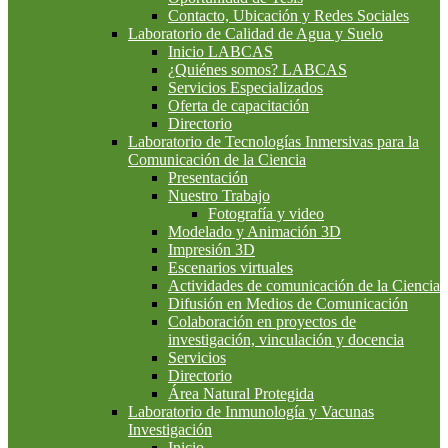
Contacto, Ubicación y Redes Sociales
Laboratorio de Calidad de Agua y Suelo
Inicio LABCAS
¿Quiénes somos? LABCAS
Servicios Especializados
Oferta de capacitación
Directorio
Laboratorio de Tecnologías Inmersivas para la
Comunicación de la Ciencia
Presentación
Nuestro Trabajo
Fotografía y video
Modelado y Animación 3D
Impresión 3D
Escenarios virtuales
Actividades de comunicación de la Ciencia
Difusión en Medios de Comunicación
Colaboración en proyectos de
investigación, vinculación y docencia
Servicios
Directorio
Área Natural Protegida
Laboratorio de Inmunología y Vacunas
Investigación
Inicio