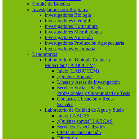
Comité de Bioética
Investigadores por Programa
Investigadores Biología
Investigadores Geografía
Investigadores Horticultura
Investigadores Microbiología
Investigadores Nutrición
Investigadores Producción Agropecuaria
Investigadores Veterinaria
Laboratorios
Laboratorio de Biología Celular y
Molecular (LABIOCEM)
Inicio (LABIOCEM)
¿Quiénes Somos?
Líneas y Áreas de Investigación
Servicio Social, Prácticas
Profesionales y Oportunidad de Tesis
Contacto, Ubicación y Redes
Sociales
Laboratorio de Calidad de Agua y Suelo
Inicio LABCAS
¿Quiénes somos? LABCAS
Servicios Especializados
Oferta de capacitación
Directorio