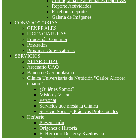
Cronograma de actividades deportivas
Reporte Actividades
Facebook deportes
Galería de Imágenes
CONVOCATORIAS
GENERALES
LICENCIATURAS
Educación Continua
Posgrados
Próximas Convocatorias
SERVICIOS
APIARIO UAQ
Aracnario UAQ
Banco de Germoplasma
Clínica Universitaria de Nutrición "Carlos Alcocer
Cuaron"
¿Quiénes Somos?
Misión y Visión
Personal
Servicios que presta la Clínica
Servicio Social y Prácticas Profesionales
Herbario
Presentación
Orígenes e Historia
El Herbario Dr. Jerzy Rzedowski