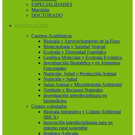
ESPECIALIDADES
Maestrías
DOCTORADO
INVESTIGACIÓN
Cuerpos Académicos
Biología y Aprovechamiento de la Flora
Biotecnología y Sanidad Vegetal
Ecología y Diversidad Faunística
Genética Molecular y Ecología Evolutiva
Investigación Biomédica y en Alimentos
Funcionales
Nutrición, Salud y Producción Animal
Nutrición y Salud
Salud Animal y Microbiología Ambiental
Territorio y Recursos Naturales
Investigación interdisciplinaria en
biomedicina
Grupos colegiados
Biología Integrativa y Cultura Ambiental
(BICA)
Innovación interdisciplinaria para un
entorno rural sostenible
Botánica Aplicada