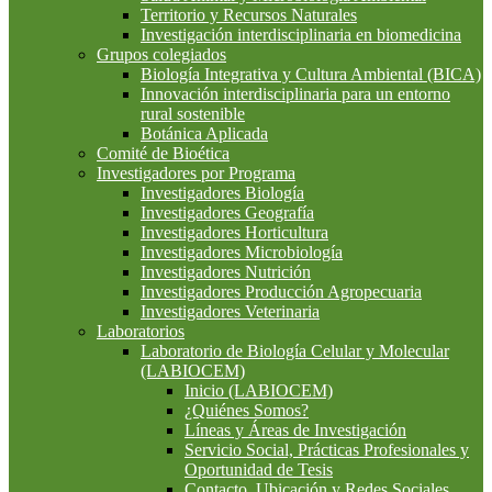
Territorio y Recursos Naturales
Investigación interdisciplinaria en biomedicina
Grupos colegiados
Biología Integrativa y Cultura Ambiental (BICA)
Innovación interdisciplinaria para un entorno
rural sostenible
Botánica Aplicada
Comité de Bioética
Investigadores por Programa
Investigadores Biología
Investigadores Geografía
Investigadores Horticultura
Investigadores Microbiología
Investigadores Nutrición
Investigadores Producción Agropecuaria
Investigadores Veterinaria
Laboratorios
Laboratorio de Biología Celular y Molecular
(LABIOCEM)
Inicio (LABIOCEM)
¿Quiénes Somos?
Líneas y Áreas de Investigación
Servicio Social, Prácticas Profesionales y
Oportunidad de Tesis
Contacto, Ubicación y Redes Sociales