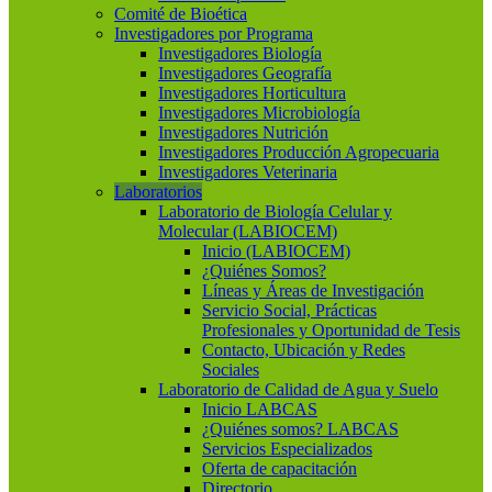
Comité de Bioética
Investigadores por Programa
Investigadores Biología
Investigadores Geografía
Investigadores Horticultura
Investigadores Microbiología
Investigadores Nutrición
Investigadores Producción Agropecuaria
Investigadores Veterinaria
Laboratorios
Laboratorio de Biología Celular y
Molecular (LABIOCEM)
Inicio (LABIOCEM)
¿Quiénes Somos?
Líneas y Áreas de Investigación
Servicio Social, Prácticas
Profesionales y Oportunidad de Tesis
Contacto, Ubicación y Redes
Sociales
Laboratorio de Calidad de Agua y Suelo
Inicio LABCAS
¿Quiénes somos? LABCAS
Servicios Especializados
Oferta de capacitación
Directorio