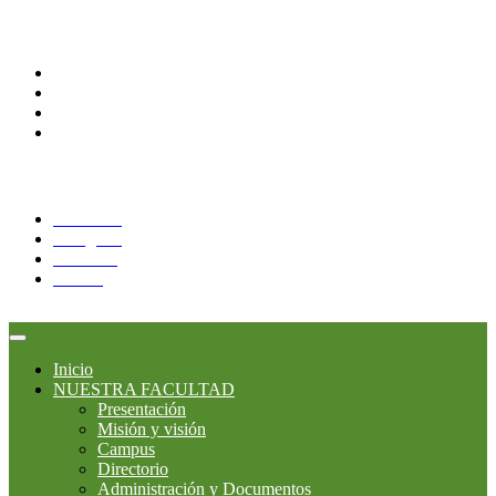
Comunidades
Alumnos
Docentes
Administrativos
Correo Alumnos UAQ
Síguenos:
Facebook
Instagram
YouTube
Twitter
Inicio
NUESTRA FACULTAD
Presentación
Misión y visión
Campus
Directorio
Administración y Documentos