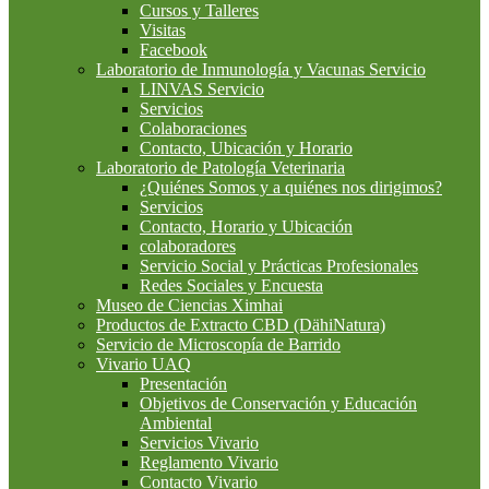
Cursos y Talleres
Visitas
Facebook
Laboratorio de Inmunología y Vacunas Servicio
LINVAS Servicio
Servicios
Colaboraciones
Contacto, Ubicación y Horario
Laboratorio de Patología Veterinaria
¿Quiénes Somos y a quiénes nos dirigimos?
Servicios
Contacto, Horario y Ubicación
colaboradores
Servicio Social y Prácticas Profesionales
Redes Sociales y Encuesta
Museo de Ciencias Ximhai
Productos de Extracto CBD (DähiNatura)
Servicio de Microscopía de Barrido
Vivario UAQ
Presentación
Objetivos de Conservación y Educación
Ambiental
Servicios Vivario
Reglamento Vivario
Contacto Vivario