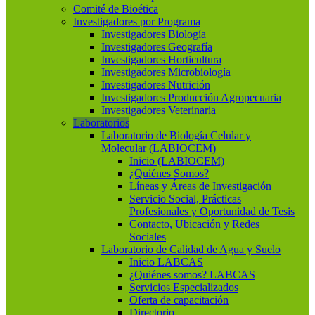
Comité de Bioética
Investigadores por Programa
Investigadores Biología
Investigadores Geografía
Investigadores Horticultura
Investigadores Microbiología
Investigadores Nutrición
Investigadores Producción Agropecuaria
Investigadores Veterinaria
Laboratorios
Laboratorio de Biología Celular y
Molecular (LABIOCEM)
Inicio (LABIOCEM)
¿Quiénes Somos?
Líneas y Áreas de Investigación
Servicio Social, Prácticas
Profesionales y Oportunidad de Tesis
Contacto, Ubicación y Redes
Sociales
Laboratorio de Calidad de Agua y Suelo
Inicio LABCAS
¿Quiénes somos? LABCAS
Servicios Especializados
Oferta de capacitación
Directorio