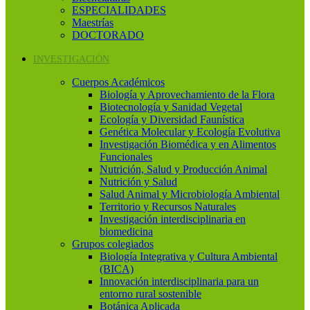
ESPECIALIDADES
Maestrías
DOCTORADO
INVESTIGACIÓN
Cuerpos Académicos
Biología y Aprovechamiento de la Flora
Biotecnología y Sanidad Vegetal
Ecología y Diversidad Faunística
Genética Molecular y Ecología Evolutiva
Investigación Biomédica y en Alimentos
Funcionales
Nutrición, Salud y Producción Animal
Nutrición y Salud
Salud Animal y Microbiología Ambiental
Territorio y Recursos Naturales
Investigación interdisciplinaria en
biomedicina
Grupos colegiados
Biología Integrativa y Cultura Ambiental
(BICA)
Innovación interdisciplinaria para un
entorno rural sostenible
Botánica Aplicada