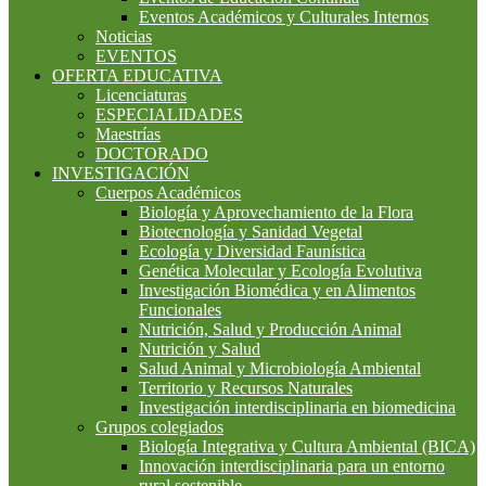
Eventos Académicos y Culturales Internos
Noticias
EVENTOS
OFERTA EDUCATIVA
Licenciaturas
ESPECIALIDADES
Maestrías
DOCTORADO
INVESTIGACIÓN
Cuerpos Académicos
Biología y Aprovechamiento de la Flora
Biotecnología y Sanidad Vegetal
Ecología y Diversidad Faunística
Genética Molecular y Ecología Evolutiva
Investigación Biomédica y en Alimentos
Funcionales
Nutrición, Salud y Producción Animal
Nutrición y Salud
Salud Animal y Microbiología Ambiental
Territorio y Recursos Naturales
Investigación interdisciplinaria en biomedicina
Grupos colegiados
Biología Integrativa y Cultura Ambiental (BICA)
Innovación interdisciplinaria para un entorno
rural sostenible