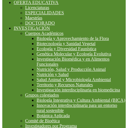
OFERTA EDUCATIVA
Licenciaturas
ESPECIALIDADES
Maestrías
DOCTORADO
INVESTIGACIÓN
Cuerpos Académicos
Biología y Aprovechamiento de la Flora
Biotecnología y Sanidad Vegetal
Ecología y Diversidad Faunística
Genética Molecular y Ecología Evolutiva
Investigación Biomédica y en Alimentos
Funcionales
Nutrición, Salud y Producción Animal
Nutrición y Salud
Salud Animal y Microbiología Ambiental
Territorio y Recursos Naturales
Investigación interdisciplinaria en biomedicina
Grupos colegiados
Biología Integrativa y Cultura Ambiental (BICA)
Innovación interdisciplinaria para un entorno
rural sostenible
Botánica Aplicada
Comité de Bioética
Investigadores por Programa