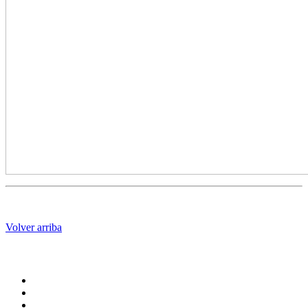
Volver arriba
Administración central
Página principal
Rectoría
Secretarías