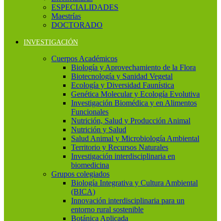
ESPECIALIDADES
Maestrías
DOCTORADO
INVESTIGACIÓN
Cuerpos Académicos
Biología y Aprovechamiento de la Flora
Biotecnología y Sanidad Vegetal
Ecología y Diversidad Faunística
Genética Molecular y Ecología Evolutiva
Investigación Biomédica y en Alimentos
Funcionales
Nutrición, Salud y Producción Animal
Nutrición y Salud
Salud Animal y Microbiología Ambiental
Territorio y Recursos Naturales
Investigación interdisciplinaria en
biomedicina
Grupos colegiados
Biología Integrativa y Cultura Ambiental
(BICA)
Innovación interdisciplinaria para un
entorno rural sostenible
Botánica Aplicada