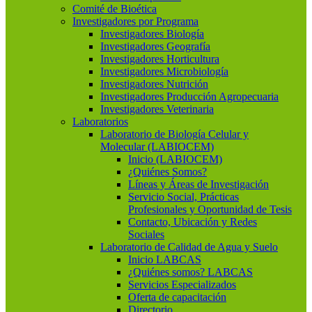
Comité de Bioética
Investigadores por Programa
Investigadores Biología
Investigadores Geografía
Investigadores Horticultura
Investigadores Microbiología
Investigadores Nutrición
Investigadores Producción Agropecuaria
Investigadores Veterinaria
Laboratorios
Laboratorio de Biología Celular y
Molecular (LABIOCEM)
Inicio (LABIOCEM)
¿Quiénes Somos?
Líneas y Áreas de Investigación
Servicio Social, Prácticas
Profesionales y Oportunidad de Tesis
Contacto, Ubicación y Redes
Sociales
Laboratorio de Calidad de Agua y Suelo
Inicio LABCAS
¿Quiénes somos? LABCAS
Servicios Especializados
Oferta de capacitación
Directorio