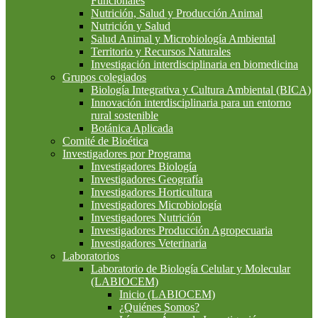
Funcionales
Nutrición, Salud y Producción Animal
Nutrición y Salud
Salud Animal y Microbiología Ambiental
Territorio y Recursos Naturales
Investigación interdisciplinaria en biomedicina
Grupos colegiados
Biología Integrativa y Cultura Ambiental (BICA)
Innovación interdisciplinaria para un entorno
rural sostenible
Botánica Aplicada
Comité de Bioética
Investigadores por Programa
Investigadores Biología
Investigadores Geografía
Investigadores Horticultura
Investigadores Microbiología
Investigadores Nutrición
Investigadores Producción Agropecuaria
Investigadores Veterinaria
Laboratorios
Laboratorio de Biología Celular y Molecular
(LABIOCEM)
Inicio (LABIOCEM)
¿Quiénes Somos?