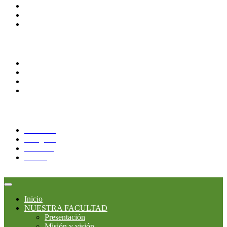
Directorio
Calendario Escolar
Bibliotecas
Comunidades
Alumnos
Docentes
Administrativos
Correo Alumnos UAQ
Síguenos:
Facebook
Instagram
YouTube
Twitter
Inicio
NUESTRA FACULTAD
Presentación
Misión y visión