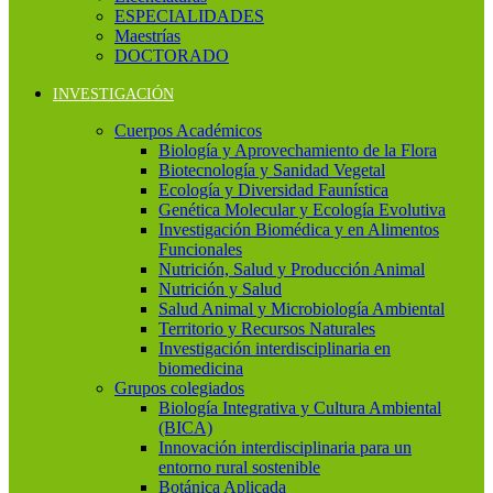
ESPECIALIDADES
Maestrías
DOCTORADO
INVESTIGACIÓN
Cuerpos Académicos
Biología y Aprovechamiento de la Flora
Biotecnología y Sanidad Vegetal
Ecología y Diversidad Faunística
Genética Molecular y Ecología Evolutiva
Investigación Biomédica y en Alimentos
Funcionales
Nutrición, Salud y Producción Animal
Nutrición y Salud
Salud Animal y Microbiología Ambiental
Territorio y Recursos Naturales
Investigación interdisciplinaria en
biomedicina
Grupos colegiados
Biología Integrativa y Cultura Ambiental
(BICA)
Innovación interdisciplinaria para un
entorno rural sostenible
Botánica Aplicada