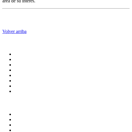
área de su interés.
Volver arriba
Administración central
Página principal
Rectoría
Secretarías
Direcciones
Coordinaciones
Bachilleres
Facultades
Campus
Enlaces
Transparencia
Normatividad
Correo de Empleados UAQ
Contraloría Social