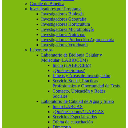
Comité de Bioética
Investigadores por Programa
Investigadores Biología
Investigadores Geografía
Investigadores Horticultura
Investigadores Microbiología
Investigadores Nutrición
Investigadores Producción Agropecuaria
Investigadores Veterinaria
Laboratorios
Laboratorio de Biología Celular y
Molecular (LABIOCEM)
Inicio (LABIOCEM)
¿Quiénes Somos?
Líneas y Áreas de Investigación
Servicio Social, Prácticas
Profesionales y Oportunidad de Tesis
Contacto, Ubicación y Redes
Sociales
Laboratorio de Calidad de Agua y Suelo
Inicio LABCAS
¿Quiénes somos? LABCAS
Servicios Especializados
Oferta de capacitación
Directorio