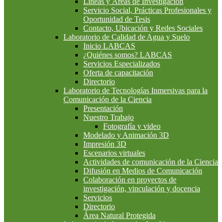
Líneas y Áreas de Investigación
Servicio Social, Prácticas Profesionales y
Oportunidad de Tesis
Contacto, Ubicación y Redes Sociales
Laboratorio de Calidad de Agua y Suelo
Inicio LABCAS
¿Quiénes somos? LABCAS
Servicios Especializados
Oferta de capacitación
Directorio
Laboratorio de Tecnologías Inmersivas para la
Comunicación de la Ciencia
Presentación
Nuestro Trabajo
Fotografía y video
Modelado y Animación 3D
Impresión 3D
Escenarios virtuales
Actividades de comunicación de la Ciencia
Difusión en Medios de Comunicación
Colaboración en proyectos de
investigación, vinculación y docencia
Servicios
Directorio
Área Natural Protegida