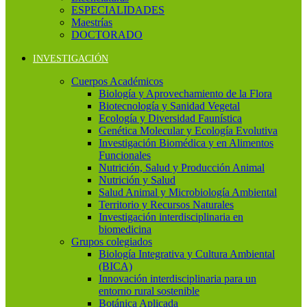
ESPECIALIDADES
Maestrías
DOCTORADO
INVESTIGACIÓN
Cuerpos Académicos
Biología y Aprovechamiento de la Flora
Biotecnología y Sanidad Vegetal
Ecología y Diversidad Faunística
Genética Molecular y Ecología Evolutiva
Investigación Biomédica y en Alimentos
Funcionales
Nutrición, Salud y Producción Animal
Nutrición y Salud
Salud Animal y Microbiología Ambiental
Territorio y Recursos Naturales
Investigación interdisciplinaria en
biomedicina
Grupos colegiados
Biología Integrativa y Cultura Ambiental
(BICA)
Innovación interdisciplinaria para un
entorno rural sostenible
Botánica Aplicada