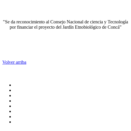
"Se da reconocimiento al Consejo Nacional de ciencia y Tecnología
por financiar el proyecto del Jardín Etnobiológico de Concá"
Volver arriba
Administración central
Página principal
Rectoría
Secretarías
Direcciones
Coordinaciones
Bachilleres
Facultades
Campus