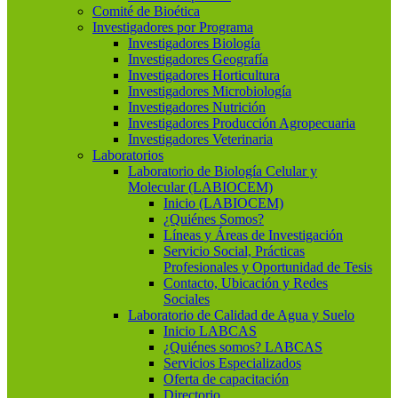
Comité de Bioética
Investigadores por Programa
Investigadores Biología
Investigadores Geografía
Investigadores Horticultura
Investigadores Microbiología
Investigadores Nutrición
Investigadores Producción Agropecuaria
Investigadores Veterinaria
Laboratorios
Laboratorio de Biología Celular y
Molecular (LABIOCEM)
Inicio (LABIOCEM)
¿Quiénes Somos?
Líneas y Áreas de Investigación
Servicio Social, Prácticas
Profesionales y Oportunidad de Tesis
Contacto, Ubicación y Redes
Sociales
Laboratorio de Calidad de Agua y Suelo
Inicio LABCAS
¿Quiénes somos? LABCAS
Servicios Especializados
Oferta de capacitación
Directorio