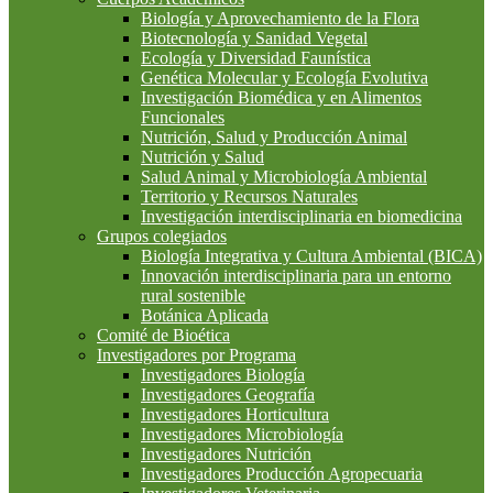
Biología y Aprovechamiento de la Flora
Biotecnología y Sanidad Vegetal
Ecología y Diversidad Faunística
Genética Molecular y Ecología Evolutiva
Investigación Biomédica y en Alimentos
Funcionales
Nutrición, Salud y Producción Animal
Nutrición y Salud
Salud Animal y Microbiología Ambiental
Territorio y Recursos Naturales
Investigación interdisciplinaria en biomedicina
Grupos colegiados
Biología Integrativa y Cultura Ambiental (BICA)
Innovación interdisciplinaria para un entorno
rural sostenible
Botánica Aplicada
Comité de Bioética
Investigadores por Programa
Investigadores Biología
Investigadores Geografía
Investigadores Horticultura
Investigadores Microbiología
Investigadores Nutrición
Investigadores Producción Agropecuaria