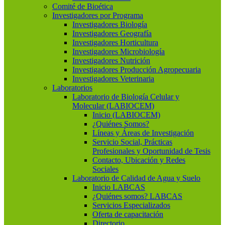
Comité de Bioética
Investigadores por Programa
Investigadores Biología
Investigadores Geografía
Investigadores Horticultura
Investigadores Microbiología
Investigadores Nutrición
Investigadores Producción Agropecuaria
Investigadores Veterinaria
Laboratorios
Laboratorio de Biología Celular y
Molecular (LABIOCEM)
Inicio (LABIOCEM)
¿Quiénes Somos?
Líneas y Áreas de Investigación
Servicio Social, Prácticas
Profesionales y Oportunidad de Tesis
Contacto, Ubicación y Redes
Sociales
Laboratorio de Calidad de Agua y Suelo
Inicio LABCAS
¿Quiénes somos? LABCAS
Servicios Especializados
Oferta de capacitación
Directorio