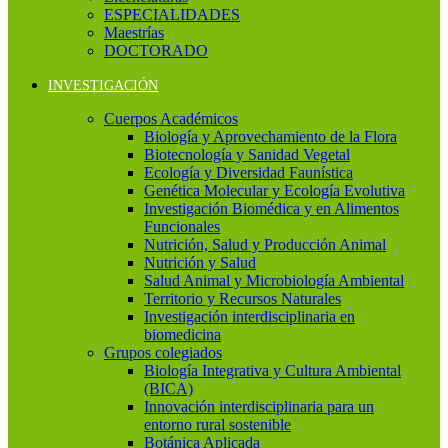
ESPECIALIDADES
Maestrías
DOCTORADO
INVESTIGACIÓN
Cuerpos Académicos
Biología y Aprovechamiento de la Flora
Biotecnología y Sanidad Vegetal
Ecología y Diversidad Faunística
Genética Molecular y Ecología Evolutiva
Investigación Biomédica y en Alimentos
Funcionales
Nutrición, Salud y Producción Animal
Nutrición y Salud
Salud Animal y Microbiología Ambiental
Territorio y Recursos Naturales
Investigación interdisciplinaria en
biomedicina
Grupos colegiados
Biología Integrativa y Cultura Ambiental
(BICA)
Innovación interdisciplinaria para un
entorno rural sostenible
Botánica Aplicada