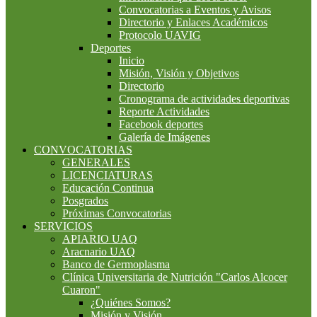
Convocatorias a Eventos y Avisos
Directorio y Enlaces Académicos
Protocolo UAVIG
Deportes
Inicio
Misión, Visión y Objetivos
Directorio
Cronograma de actividades deportivas
Reporte Actividades
Facebook deportes
Galería de Imágenes
CONVOCATORIAS
GENERALES
LICENCIATURAS
Educación Continua
Posgrados
Próximas Convocatorias
SERVICIOS
APIARIO UAQ
Aracnario UAQ
Banco de Germoplasma
Clínica Universitaria de Nutrición "Carlos Alcocer
Cuaron"
¿Quiénes Somos?
Misión y Visión