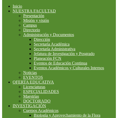
Inicio
NUESTRA FACULTAD
Presentación
Misión y visión
Campus
Directorio
Administración y Documentos
Dirección
Secretaría Académica
Secretaría Administrativa
Jefatura de Investigación y Posgrado
Planeación FCN
Eventos de Educación Continua
Eventos Académicos y Culturales Internos
Noticias
EVENTOS
OFERTA EDUCATIVA
Licenciaturas
ESPECIALIDADES
Maestrías
DOCTORADO
INVESTIGACIÓN
Cuerpos Académicos
Biología y Aprovechamiento de la Flora