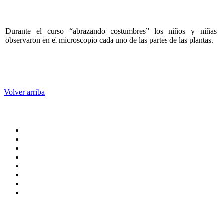
Durante el curso “abrazando costumbres” los niños y niñas
observaron en el microscopio cada uno de las partes de las plantas.
Volver arriba
Administración central
Página principal
Rectoría
Secretarías
Direcciones
Coordinaciones
Bachilleres
Facultades
Campus
Enlaces