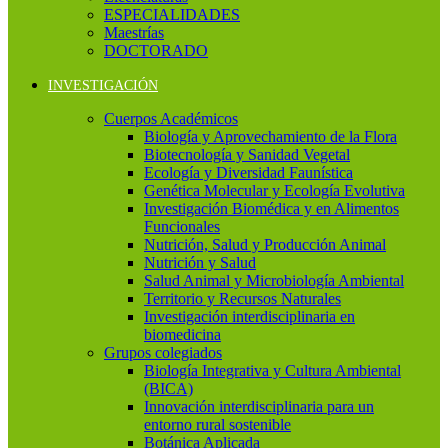
ESPECIALIDADES
Maestrías
DOCTORADO
INVESTIGACIÓN
Cuerpos Académicos
Biología y Aprovechamiento de la Flora
Biotecnología y Sanidad Vegetal
Ecología y Diversidad Faunística
Genética Molecular y Ecología Evolutiva
Investigación Biomédica y en Alimentos
Funcionales
Nutrición, Salud y Producción Animal
Nutrición y Salud
Salud Animal y Microbiología Ambiental
Territorio y Recursos Naturales
Investigación interdisciplinaria en
biomedicina
Grupos colegiados
Biología Integrativa y Cultura Ambiental
(BICA)
Innovación interdisciplinaria para un
entorno rural sostenible
Botánica Aplicada