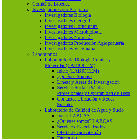
Comité de Bioética
Investigadores por Programa
Investigadores Biología
Investigadores Geografía
Investigadores Horticultura
Investigadores Microbiología
Investigadores Nutrición
Investigadores Producción Agropecuaria
Investigadores Veterinaria
Laboratorios
Laboratorio de Biología Celular y
Molecular (LABIOCEM)
Inicio (LABIOCEM)
¿Quiénes Somos?
Líneas y Áreas de Investigación
Servicio Social, Prácticas
Profesionales y Oportunidad de Tesis
Contacto, Ubicación y Redes
Sociales
Laboratorio de Calidad de Agua y Suelo
Inicio LABCAS
¿Quiénes somos? LABCAS
Servicios Especializados
Oferta de capacitación
Directorio