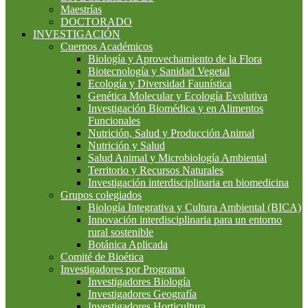
Maestrías
DOCTORADO
INVESTIGACIÓN
Cuerpos Académicos
Biología y Aprovechamiento de la Flora
Biotecnología y Sanidad Vegetal
Ecología y Diversidad Faunística
Genética Molecular y Ecología Evolutiva
Investigación Biomédica y en Alimentos
Funcionales
Nutrición, Salud y Producción Animal
Nutrición y Salud
Salud Animal y Microbiología Ambiental
Territorio y Recursos Naturales
Investigación interdisciplinaria en biomedicina
Grupos colegiados
Biología Integrativa y Cultura Ambiental (BICA)
Innovación interdisciplinaria para un entorno
rural sostenible
Botánica Aplicada
Comité de Bioética
Investigadores por Programa
Investigadores Biología
Investigadores Geografía
Investigadores Horticultura