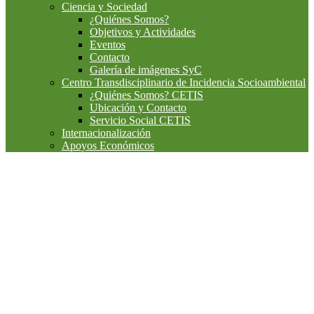
Ciencia y Sociedad
¿Quiénes Somos?
Objetivos y Actividades
Eventos
Contacto
Galería de imágenes SyC
Centro Transdisciplinario de Incidencia Socioambiental
¿Quiénes Somos? CETIS
Ubicación y Contacto
Servicio Social CETIS
Internacionalización
Apoyos Económicos