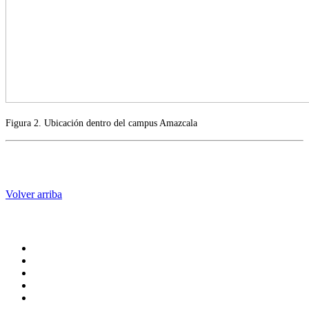
Figura 2. Ubicación dentro del campus Amazcala
Volver arriba
Administración central
Página principal
Rectoría
Secretarías
Direcciones
Coordinaciones