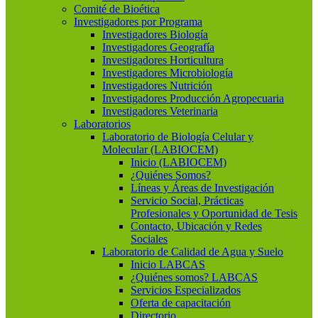
Comité de Bioética
Investigadores por Programa
Investigadores Biología
Investigadores Geografía
Investigadores Horticultura
Investigadores Microbiología
Investigadores Nutrición
Investigadores Producción Agropecuaria
Investigadores Veterinaria
Laboratorios
Laboratorio de Biología Celular y
Molecular (LABIOCEM)
Inicio (LABIOCEM)
¿Quiénes Somos?
Líneas y Áreas de Investigación
Servicio Social, Prácticas
Profesionales y Oportunidad de Tesis
Contacto, Ubicación y Redes
Sociales
Laboratorio de Calidad de Agua y Suelo
Inicio LABCAS
¿Quiénes somos? LABCAS
Servicios Especializados
Oferta de capacitación
Directorio