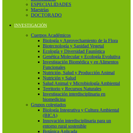
ESPECIALIDADES
Maestrías
DOCTORADO
INVESTIGACIÓN
Cuerpos Académicos
Biología y Aprovechamiento de la Flora
Biotecnología y Sanidad Vegetal
Ecología y Diversidad Faunística
Genética Molecular y Ecología Evolutiva
Investigación Biomédica y en Alimentos
Funcionales
Nutrición, Salud y Producción Animal
Nutrición y Salud
Salud Animal y Microbiología Ambiental
Territorio y Recursos Naturales
Investigación interdisciplinaria en
biomedicina
Grupos colegiados
Biología Integrativa y Cultura Ambiental
(BICA)
Innovación interdisciplinaria para un
entorno rural sostenible
Botánica Aplicada