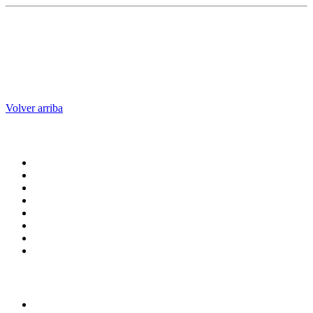
Volver arriba
Administración central
Página principal
Rectoría
Secretarías
Direcciones
Coordinaciones
Bachilleres
Facultades
Campus
Enlaces
Transparencia