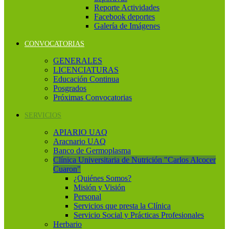
Reporte Actividades
Facebook deportes
Galería de Imágenes
CONVOCATORIAS
GENERALES
LICENCIATURAS
Educación Continua
Posgrados
Próximas Convocatorias
SERVICIOS
APIARIO UAQ
Aracnario UAQ
Banco de Germoplasma
Clínica Universitaria de Nutrición "Carlos Alcocer
Cuaron"
¿Quiénes Somos?
Misión y Visión
Personal
Servicios que presta la Clínica
Servicio Social y Prácticas Profesionales
Herbario