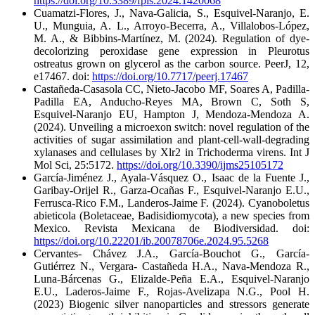
https://doi.org/10.3389/fpls.2024.1420068
Cuamatzi-Flores, J., Nava-Galicia, S., Esquivel-Naranjo, E.
U., Munguia, A. L., Arroyo-Becerra, A., Villalobos-López,
M. A., & Bibbins-Martínez, M. (2024). Regulation of dye-
decolorizing peroxidase gene expression in Pleurotus
ostreatus grown on glycerol as the carbon source. PeerJ, 12,
e17467. doi:
https://doi.org/10.7717/peerj.17467
Castañeda-Casasola CC, Nieto-Jacobo MF, Soares A, Padilla-
Padilla EA, Anducho-Reyes MA, Brown C, Soth S,
Esquivel-Naranjo EU, Hampton J, Mendoza-Mendoza A.
(2024). Unveiling a microexon switch: novel regulation of the
activities of sugar assimilation and plant-cell-wall-degrading
xylanases and cellulases by Xlr2 in Trichoderma virens. Int J
Mol Sci, 25:5172.
https://doi.org/10.3390/ijms25105172
García-Jiménez J., Ayala-Vásquez O., Isaac de la Fuente J.,
Garibay-Orijel R., Garza-Ocañas F., Esquivel-Naranjo E.U.,
Ferrusca-Rico F.M., Landeros-Jaime F. (2024). Cyanoboletus
abieticola (Boletaceae, Badisidiomycota), a new species from
Mexico. Revista Mexicana de Biodiversidad. doi:
https://doi.org/10.22201/ib.20078706e.2024.95.5268
Cervantes- Chávez J.A., García-Bouchot G., García-
Gutiérrez N., Vergara- Castañeda H.A., Nava-Mendoza R.,
Luna-Bárcenas G., Elizalde-Peña E.A., Esquivel-Naranjo
E.U., Laderos-Jaime F., Rojas-Avelizapa N.G., Pool H.
(2023) Biogenic silver nanoparticles and stressors generate