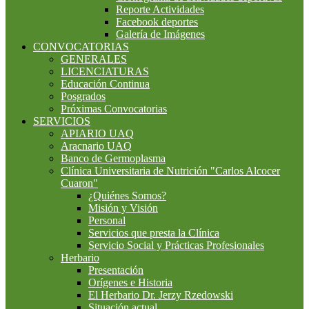
Reporte Actividades
Facebook deportes
Galería de Imágenes
CONVOCATORIAS
GENERALES
LICENCIATURAS
Educación Continua
Posgrados
Próximas Convocatorias
SERVICIOS
APIARIO UAQ
Aracnario UAQ
Banco de Germoplasma
Clínica Universitaria de Nutrición "Carlos Alcocer
Cuaron"
¿Quiénes Somos?
Misión y Visión
Personal
Servicios que presta la Clínica
Servicio Social y Prácticas Profesionales
Herbario
Presentación
Orígenes e Historia
El Herbario Dr. Jerzy Rzedowski
Situación actual