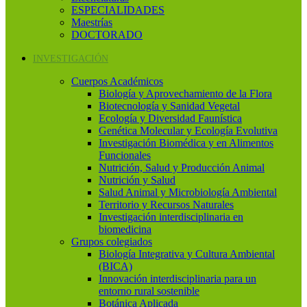
ESPECIALIDADES
Maestrías
DOCTORADO
INVESTIGACIÓN
Cuerpos Académicos
Biología y Aprovechamiento de la Flora
Biotecnología y Sanidad Vegetal
Ecología y Diversidad Faunística
Genética Molecular y Ecología Evolutiva
Investigación Biomédica y en Alimentos
Funcionales
Nutrición, Salud y Producción Animal
Nutrición y Salud
Salud Animal y Microbiología Ambiental
Territorio y Recursos Naturales
Investigación interdisciplinaria en
biomedicina
Grupos colegiados
Biología Integrativa y Cultura Ambiental
(BICA)
Innovación interdisciplinaria para un
entorno rural sostenible
Botánica Aplicada