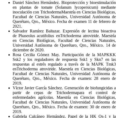
Daniel Sánchez Hernández. Bioprotección y bioestimulación
en plantas de tomate (Solanum lycopersicum) mediante
inoculación con TrichodermaMaestría en Ciencias Biológicas,
Facultad de Ciencias Naturales, Universidad Autónoma de
Querétaro, Qro., México. Fecha de examen 11 de febrero de
2021.
Salvador Ramírez Baltazar. Expresión de lectina bioactiva
de Phaseolus acutifolius enTrichoderma atroviride. Maestría
en Ciencias Biológicas, Facultad de Ciencias Naturales,
Universidad Autónoma de Querétaro, Qro., México. 14 de
diciembre de 2020.
Rosa Cecilia Gómez May. Participación de la MAPKKK
Ssk2 y los reguladores de respuesta Ssk1 y Skn7 en las
respuestas al estrés regulado a través de la MAPK Tmk3
enTrichoderma atroviride. Maestría en Ciencias Biológicas,
Facultad de Ciencias Naturales, Universidad Autónoma de
Querétaro, Qro., México. Fecha de examen: 28 enero de
2019.
Víctor Javier García Sánchez. Generación de biofungicidas a
partir de cepas de Trichodermapara el control de
enfermedades agrícolas. Maestría en Ciencias Biológicas,
Facultad de Ciencias Naturales, Universidad Autónoma de
Querétaro, Qro., México. Fecha de examen: 30 de enero de
2019.
Gabriela Calcáneo Hernández. Papel de la HK Os-1 y la