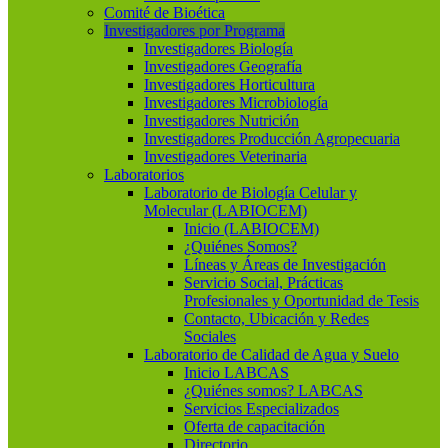
Comité de Bioética
Investigadores por Programa
Investigadores Biología
Investigadores Geografía
Investigadores Horticultura
Investigadores Microbiología
Investigadores Nutrición
Investigadores Producción Agropecuaria
Investigadores Veterinaria
Laboratorios
Laboratorio de Biología Celular y
Molecular (LABIOCEM)
Inicio (LABIOCEM)
¿Quiénes Somos?
Líneas y Áreas de Investigación
Servicio Social, Prácticas
Profesionales y Oportunidad de Tesis
Contacto, Ubicación y Redes
Sociales
Laboratorio de Calidad de Agua y Suelo
Inicio LABCAS
¿Quiénes somos? LABCAS
Servicios Especializados
Oferta de capacitación
Directorio