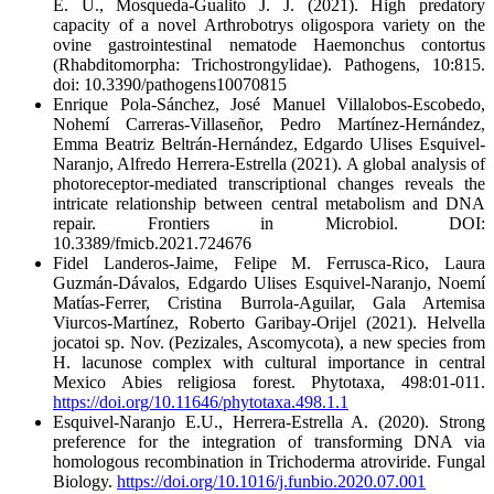
E. U., Mosqueda-Gualito J. J. (2021). High predatory
capacity of a novel Arthrobotrys oligospora variety on the
ovine gastrointestinal nematode Haemonchus contortus
(Rhabditomorpha: Trichostrongylidae). Pathogens, 10:815.
doi: 10.3390/pathogens10070815
Enrique Pola-Sánchez, José Manuel Villalobos-Escobedo,
Nohemí Carreras-Villaseñor, Pedro Martínez-Hernández,
Emma Beatriz Beltrán-Hernández, Edgardo Ulises Esquivel-
Naranjo, Alfredo Herrera-Estrella (2021). A global analysis of
photoreceptor-mediated transcriptional changes reveals the
intricate relationship between central metabolism and DNA
repair. Frontiers in Microbiol. DOI:
10.3389/fmicb.2021.724676
Fidel Landeros-Jaime, Felipe M. Ferrusca-Rico, Laura
Guzmán-Dávalos, Edgardo Ulises Esquivel-Naranjo, Noemí
Matías-Ferrer, Cristina Burrola-Aguilar, Gala Artemisa
Viurcos-Martínez, Roberto Garibay-Orijel (2021). Helvella
jocatoi sp. Nov. (Pezizales, Ascomycota), a new species from
H. lacunose complex with cultural importance in central
Mexico Abies religiosa forest. Phytotaxa, 498:01-011.
https://doi.org/10.11646/phytotaxa.498.1.1
Esquivel-Naranjo E.U., Herrera-Estrella A. (2020). Strong
preference for the integration of transforming DNA via
homologous recombination in Trichoderma atroviride. Fungal
Biology.
https://doi.org/10.1016/j.funbio.2020.07.001