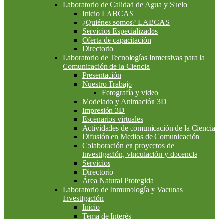
Laboratorio de Calidad de Agua y Suelo
Inicio LABCAS
¿Quiénes somos? LABCAS
Servicios Especializados
Oferta de capacitación
Directorio
Laboratorio de Tecnologías Inmersivas para la
Comunicación de la Ciencia
Presentación
Nuestro Trabajo
Fotografía y video
Modelado y Animación 3D
Impresión 3D
Escenarios virtuales
Actividades de comunicación de la Ciencia
Difusión en Medios de Comunicación
Colaboración en proyectos de
investigación, vinculación y docencia
Servicios
Directorio
Área Natural Protegida
Laboratorio de Inmunología y Vacunas
Investigación
Inicio
Tema de Interés