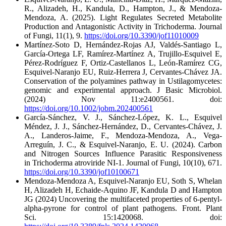
R., Alizadeh, H., Kandula, D., Hampton, J., & Mendoza-
Mendoza, A. (2025). Light Regulates Secreted Metabolite
Production and Antagonistic Activity in Trichoderma. Journal
of Fungi, 11(1), 9.
https://doi.org/10.3390/jof11010009
Martínez-Soto D, Hernández-Rojas AJ, Valdés-Santiago L,
García-Ortega LF, Ramírez-Martínez A, Trujillo-Esquivel E,
Pérez-Rodríguez F, Ortiz-Castellanos L, León-Ramírez CG,
Esquivel-Naranjo EU, Ruiz-Herrera J, Cervantes-Chávez JA.
Conservation of the polyamines pathway in Ustilagomycetes:
genomic and experimental approach. J Basic Microbiol.
(2024) Nov 11:e2400561. doi:
https://doi.org/10.1002/jobm.202400561
García-Sánchez, V. J., Sánchez-López, K. L., Esquivel
Méndez, J. J., Sánchez-Hernández, D., Cervantes-Chávez, J.
A., Landeros-Jaime, F., Mendoza-Mendoza, A., Vega-
Arreguín, J. C., & Esquivel-Naranjo, E. U. (2024). Carbon
and Nitrogen Sources Influence Parasitic Responsiveness
in Trichoderma atroviride NI-1. Journal of Fungi, 10(10), 671.
https://doi.org/10.3390/jof10100671
Mendoza-Mendoza A, Esquivel-Naranjo EU, Soth S, Whelan
H, Alizadeh H, Echaide-Aquino JF, Kandula D and Hampton
JG (2024) Uncovering the multifaceted properties of 6-pentyl-
alpha-pyrone for control of plant pathogens. Front. Plant
Sci. 15:1420068. doi: