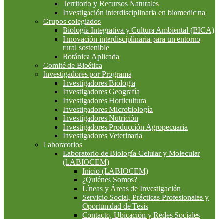
Territorio y Recursos Naturales
Investigación interdisciplinaria en biomedicina
Grupos colegiados
Biología Integrativa y Cultura Ambiental (BICA)
Innovación interdisciplinaria para un entorno
rural sostenible
Botánica Aplicada
Comité de Bioética
Investigadores por Programa
Investigadores Biología
Investigadores Geografía
Investigadores Horticultura
Investigadores Microbiología
Investigadores Nutrición
Investigadores Producción Agropecuaria
Investigadores Veterinaria
Laboratorios
Laboratorio de Biología Celular y Molecular
(LABIOCEM)
Inicio (LABIOCEM)
¿Quiénes Somos?
Líneas y Áreas de Investigación
Servicio Social, Prácticas Profesionales y
Oportunidad de Tesis
Contacto, Ubicación y Redes Sociales