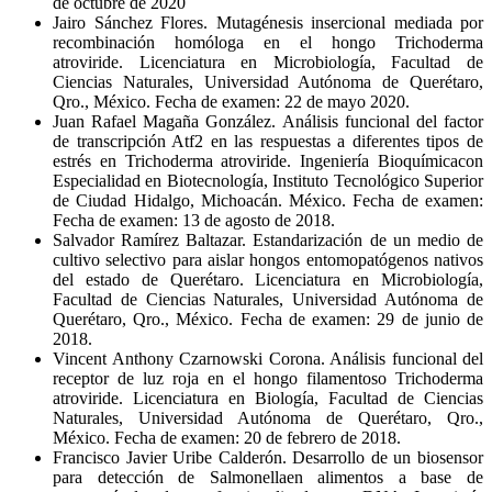
de octubre de 2020
Jairo Sánchez Flores. Mutagénesis insercional mediada por
recombinación homóloga en el hongo Trichoderma
atroviride. Licenciatura en Microbiología, Facultad de
Ciencias Naturales, Universidad Autónoma de Querétaro,
Qro., México. Fecha de examen: 22 de mayo 2020.
Juan Rafael Magaña González. Análisis funcional del factor
de transcripción Atf2 en las respuestas a diferentes tipos de
estrés en Trichoderma atroviride. Ingeniería Bioquímicacon
Especialidad en Biotecnología, Instituto Tecnológico Superior
de Ciudad Hidalgo, Michoacán. México. Fecha de examen:
Fecha de examen: 13 de agosto de 2018.
Salvador Ramírez Baltazar. Estandarización de un medio de
cultivo selectivo para aislar hongos entomopatógenos nativos
del estado de Querétaro. Licenciatura en Microbiología,
Facultad de Ciencias Naturales, Universidad Autónoma de
Querétaro, Qro., México. Fecha de examen: 29 de junio de
2018.
Vincent Anthony Czarnowski Corona. Análisis funcional del
receptor de luz roja en el hongo filamentoso Trichoderma
atroviride. Licenciatura en Biología, Facultad de Ciencias
Naturales, Universidad Autónoma de Querétaro, Qro.,
México. Fecha de examen: 20 de febrero de 2018.
Francisco Javier Uribe Calderón. Desarrollo de un biosensor
para detección de Salmonellaen alimentos a base de