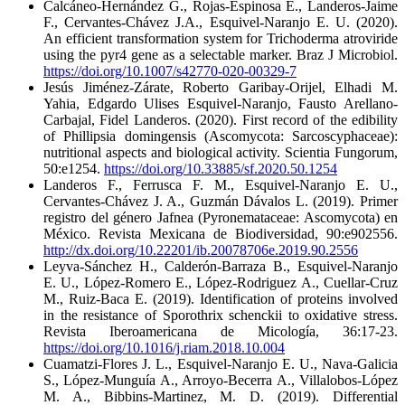
Calcáneo-Hernández G., Rojas-Espinosa E., Landeros-Jaime
F., Cervantes-Chávez J.A., Esquivel-Naranjo E. U. (2020).
An efficient transformation system for Trichoderma atroviride
using the pyr4 gene as a selectable marker. Braz J Microbiol.
https://doi.org/10.1007/s42770-020-00329-7
Jesús Jiménez-Zárate, Roberto Garibay-Orijel, Elhadi M.
Yahia, Edgardo Ulises Esquivel-Naranjo, Fausto Arellano-
Carbajal, Fidel Landeros. (2020). First record of the edibility
of Phillipsia domingensis (Ascomycota: Sarcoscyphaceae):
nutritional aspects and biological activity. Scientia Fungorum,
50:e1254.
https://doi.org/10.33885/sf.2020.50.1254
Landeros F., Ferrusca F. M., Esquivel-Naranjo E. U.,
Cervantes-Chávez J. A., Guzmán Dávalos L. (2019). Primer
registro del género Jafnea (Pyronemataceae: Ascomycota) en
México. Revista Mexicana de Biodiversidad, 90:e902556.
http://dx.doi.org/10.22201/ib.20078706e.2019.90.2556
Leyva-Sánchez H., Calderón-Barraza B., Esquivel-Naranjo
E. U., López-Romero E., López-Rodriguez A., Cuellar-Cruz
M., Ruiz-Baca E. (2019). Identification of proteins involved
in the resistance of Sporothrix schenckii to oxidative stress.
Revista Iberoamericana de Micología, 36:17-23.
https://doi.org/10.1016/j.riam.2018.10.004
Cuamatzi-Flores J. L., Esquivel-Naranjo E. U., Nava-Galicia
S., López-Munguía A., Arroyo-Becerra A., Villalobos-López
M. A., Bibbins-Martinez, M. D. (2019). Differential