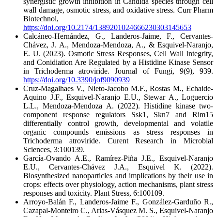
synergistic growth inhibition in Candida species through cell
wall damage, osmotic stress, and oxidative stress. Curr Pharm
Biotechnol,
https://doi.org/10.2174/1389201024666230303145653
Calcáneo-Hernández, G., Landeros-Jaime, F., Cervantes-
Chávez, J. A., Mendoza-Mendoza, A., & Esquivel-Naranjo,
E. U. (2023). Osmotic Stress Responses, Cell Wall Integrity,
and Conidiation Are Regulated by a Histidine Kinase Sensor
in Trichoderma atroviride. Journal of Fungi, 9(9), 939.
https://doi.org/10.3390/jof9090939
Cruz-Magalhaes V., Nieto-Jacobo M.F., Rostas M., Echaide-
Aquino J.F., Esquivel-Naranjo E.U., Stewar A., Loguercio
L.L., Mendoza-Mendoza A. (2022). Histidine kinase two-
component response regulators Ssk1, Skn7 and Rim15
differentially control growth, developmental and volatile
organic compounds emissions as stress responses in
Trichoderma atroviride. Curent Research in Microbial
Sciences, 3:100139.
García-Ovando A.E., Ramírez-Piña J.E., Esquivel-Naranjo
E.U., Cervantes-Chávez J.A., Esquivel K. (2022).
Biosynthesized nanoparticles and implications by their use in
crops: effects over physiology, action mechanisms, plant stress
responses and toxicity. Plant Stress, 6:100109.
Arroyo-Balán F., Landeros-Jaime F., González-Garduño R.,
Cazapal-Monteiro C., Arias-Vásquez M. S., Esquivel-Naranjo