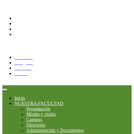
Comunidades
Alumnos
Docentes
Administrativos
Correo Alumnos UAQ
Síguenos:
Facebook
Instagram
YouTube
Twitter
Inicio
NUESTRA FACULTAD
Presentación
Misión y visión
Campus
Directorio
Administración y Documentos