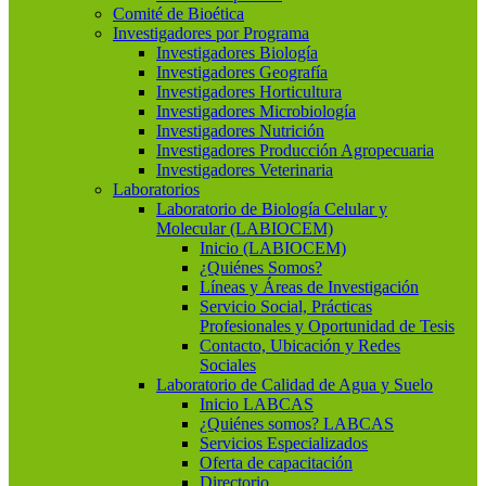
Comité de Bioética
Investigadores por Programa
Investigadores Biología
Investigadores Geografía
Investigadores Horticultura
Investigadores Microbiología
Investigadores Nutrición
Investigadores Producción Agropecuaria
Investigadores Veterinaria
Laboratorios
Laboratorio de Biología Celular y
Molecular (LABIOCEM)
Inicio (LABIOCEM)
¿Quiénes Somos?
Líneas y Áreas de Investigación
Servicio Social, Prácticas
Profesionales y Oportunidad de Tesis
Contacto, Ubicación y Redes
Sociales
Laboratorio de Calidad de Agua y Suelo
Inicio LABCAS
¿Quiénes somos? LABCAS
Servicios Especializados
Oferta de capacitación
Directorio