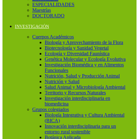
ESPECIALIDADES
Maestrías
DOCTORADO
INVESTIGACIÓN
Cuerpos Académicos
Biología y Aprovechamiento de la Flora
Biotecnología y Sanidad Vegetal
Ecología y Diversidad Faunística
Genética Molecular y Ecología Evolutiva
Investigación Biomédica y en Alimentos
Funcionales
Nutrición, Salud y Producción Animal
Nutrición y Salud
Salud Animal y Microbiología Ambiental
Territorio y Recursos Naturales
Investigación interdisciplinaria en
biomedicina
Grupos colegiados
Biología Integrativa y Cultura Ambiental
(BICA)
Innovación interdisciplinaria para un
entorno rural sostenible
Botánica Aplicada