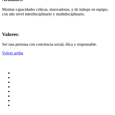
Mostrar capacidades críticas, innovadoras, y de trabajo en equipo,
con alto nivel interdisciplinario y multidisciplinario.
Valores:
Ser una persona con conciencia social, ética y responsable.
Volver arriba
Administración central
Página principal
Rectoría
Secretarías
Direcciones
Coordinaciones
Bachilleres
Facultades
Campus