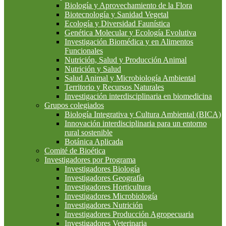
Biología y Aprovechamiento de la Flora
Biotecnología y Sanidad Vegetal
Ecología y Diversidad Faunística
Genética Molecular y Ecología Evolutiva
Investigación Biomédica y en Alimentos
Funcionales
Nutrición, Salud y Producción Animal
Nutrición y Salud
Salud Animal y Microbiología Ambiental
Territorio y Recursos Naturales
Investigación interdisciplinaria en biomedicina
Grupos colegiados
Biología Integrativa y Cultura Ambiental (BICA)
Innovación interdisciplinaria para un entorno
rural sostenible
Botánica Aplicada
Comité de Bioética
Investigadores por Programa
Investigadores Biología
Investigadores Geografía
Investigadores Horticultura
Investigadores Microbiología
Investigadores Nutrición
Investigadores Producción Agropecuaria
Investigadores Veterinaria