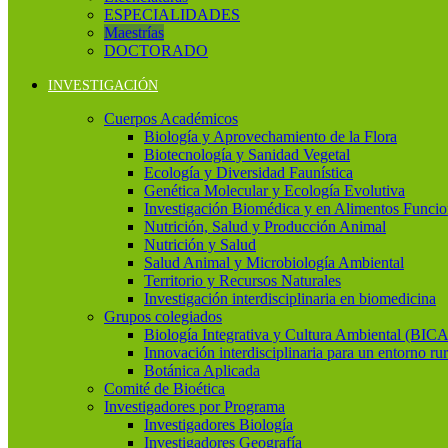
ESPECIALIDADES
Maestrías
DOCTORADO
INVESTIGACIÓN
Cuerpos Académicos
Biología y Aprovechamiento de la Flora
Biotecnología y Sanidad Vegetal
Ecología y Diversidad Faunística
Genética Molecular y Ecología Evolutiva
Investigación Biomédica y en Alimentos Funcio
Nutrición, Salud y Producción Animal
Nutrición y Salud
Salud Animal y Microbiología Ambiental
Territorio y Recursos Naturales
Investigación interdisciplinaria en biomedicina
Grupos colegiados
Biología Integrativa y Cultura Ambiental (BICA
Innovación interdisciplinaria para un entorno rur
Botánica Aplicada
Comité de Bioética
Investigadores por Programa
Investigadores Biología
Investigadores Geografía