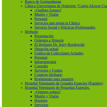
Banco de Germoplasma
Clínica Universitaria de Nutrición "Carlos Alcocer Cu
¿Quiénes Somos?
Misión y Visión
Personal
Servicios que presta la Clínica
Servicio Social y Prácticas Profesionales
Herbario
Presentación
Orígenes e Historia
El Herbario Dr. Jerzy Rzedowski
Situación actual
Gráfica de Colecciones Actuales
Personal
Infraestructura
Consulta
Servicios y Costos
Contacto Herbario
Reglamento para usuarios
Hospital Veterinario de Grandes Especies (Équidos)
Hospital Veterinario de Pequeñas Especies.
¿Quienes somos?
Misión y Visión
Horarios
Servicios