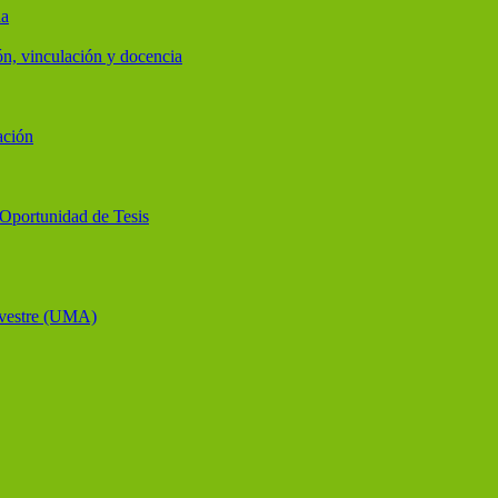
ia
ón, vinculación y docencia
ación
y Oportunidad de Tesis
lvestre (UMA)