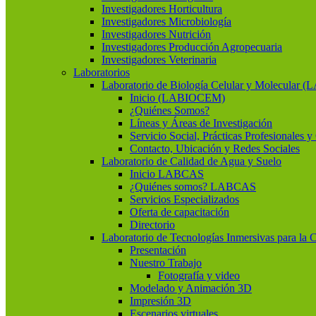
Investigadores Horticultura
Investigadores Microbiología
Investigadores Nutrición
Investigadores Producción Agropecuaria
Investigadores Veterinaria
Laboratorios
Laboratorio de Biología Celular y Molecular
Inicio (LABIOCEM)
¿Quiénes Somos?
Líneas y Áreas de Investigación
Servicio Social, Prácticas Profesionales 
Contacto, Ubicación y Redes Sociales
Laboratorio de Calidad de Agua y Suelo
Inicio LABCAS
¿Quiénes somos? LABCAS
Servicios Especializados
Oferta de capacitación
Directorio
Laboratorio de Tecnologías Inmersivas para la 
Presentación
Nuestro Trabajo
Fotografía y video
Modelado y Animación 3D
Impresión 3D
Escenarios virtuales