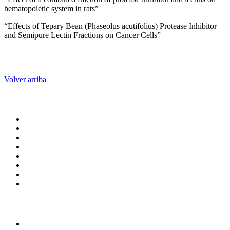
hematopoietic system in rats”
“Effects of Tepary Bean (Phaseolus acutifolius) Protease Inhibitor
and Semipure Lectin Fractions on Cancer Cells”
Volver arriba
Administración central
Página principal
Rectoría
Secretarías
Direcciones
Coordinaciones
Bachilleres
Facultades
Campus
Enlaces
Transparencia