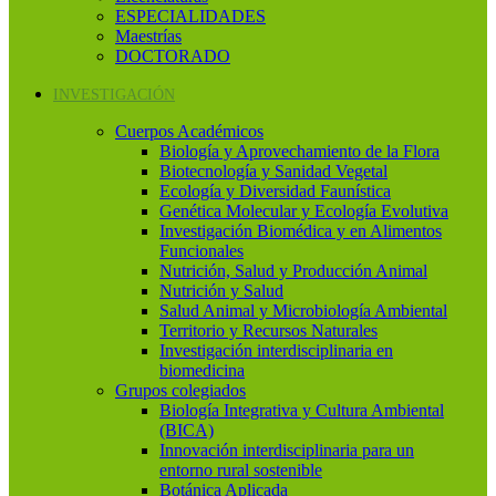
ESPECIALIDADES
Maestrías
DOCTORADO
INVESTIGACIÓN
Cuerpos Académicos
Biología y Aprovechamiento de la Flora
Biotecnología y Sanidad Vegetal
Ecología y Diversidad Faunística
Genética Molecular y Ecología Evolutiva
Investigación Biomédica y en Alimentos
Funcionales
Nutrición, Salud y Producción Animal
Nutrición y Salud
Salud Animal y Microbiología Ambiental
Territorio y Recursos Naturales
Investigación interdisciplinaria en
biomedicina
Grupos colegiados
Biología Integrativa y Cultura Ambiental
(BICA)
Innovación interdisciplinaria para un
entorno rural sostenible
Botánica Aplicada