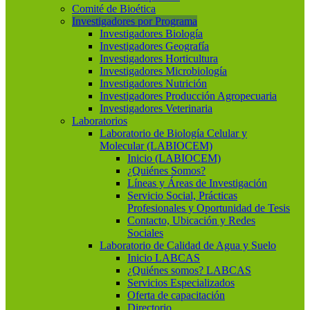
Comité de Bioética
Investigadores por Programa
Investigadores Biología
Investigadores Geografía
Investigadores Horticultura
Investigadores Microbiología
Investigadores Nutrición
Investigadores Producción Agropecuaria
Investigadores Veterinaria
Laboratorios
Laboratorio de Biología Celular y
Molecular (LABIOCEM)
Inicio (LABIOCEM)
¿Quiénes Somos?
Líneas y Áreas de Investigación
Servicio Social, Prácticas
Profesionales y Oportunidad de Tesis
Contacto, Ubicación y Redes
Sociales
Laboratorio de Calidad de Agua y Suelo
Inicio LABCAS
¿Quiénes somos? LABCAS
Servicios Especializados
Oferta de capacitación
Directorio