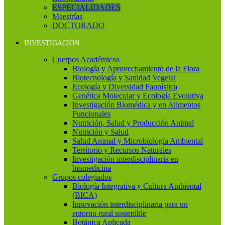
ESPECIALIDADES
Maestrías
DOCTORADO
INVESTIGACIÓN
Cuerpos Académicos
Biología y Aprovechamiento de la Flora
Biotecnología y Sanidad Vegetal
Ecología y Diversidad Faunística
Genética Molecular y Ecología Evolutiva
Investigación Biomédica y en Alimentos
Funcionales
Nutrición, Salud y Producción Animal
Nutrición y Salud
Salud Animal y Microbiología Ambiental
Territorio y Recursos Naturales
Investigación interdisciplinaria en
biomedicina
Grupos colegiados
Biología Integrativa y Cultura Ambiental
(BICA)
Innovación interdisciplinaria para un
entorno rural sostenible
Botánica Aplicada