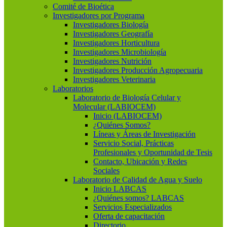
Comité de Bioética
Investigadores por Programa
Investigadores Biología
Investigadores Geografía
Investigadores Horticultura
Investigadores Microbiología
Investigadores Nutrición
Investigadores Producción Agropecuaria
Investigadores Veterinaria
Laboratorios
Laboratorio de Biología Celular y
Molecular (LABIOCEM)
Inicio (LABIOCEM)
¿Quiénes Somos?
Líneas y Áreas de Investigación
Servicio Social, Prácticas
Profesionales y Oportunidad de Tesis
Contacto, Ubicación y Redes
Sociales
Laboratorio de Calidad de Agua y Suelo
Inicio LABCAS
¿Quiénes somos? LABCAS
Servicios Especializados
Oferta de capacitación
Directorio